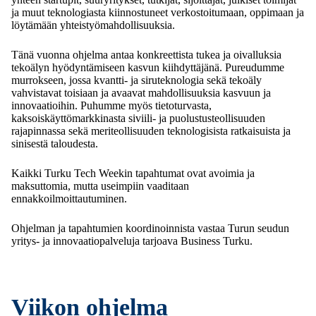
ja muut teknologiasta kiinnostuneet verkostoitumaan, oppimaan ja
löytämään yhteistyömahdollisuuksia.
Tänä vuonna ohjelma antaa konkreettista tukea ja oivalluksia
tekoälyn hyödyntämiseen kasvun kiihdyttäjänä. Pureudumme
murrokseen, jossa kvantti- ja siruteknologia sekä tekoäly
vahvistavat toisiaan ja avaavat mahdollisuuksia kasvuun ja
innovaatioihin. Puhumme myös tietoturvasta,
kaksoiskäyttömarkkinasta siviili- ja puolustusteollisuuden
rajapinnassa sekä meriteollisuuden teknologisista ratkaisuista ja
sinisestä taloudesta.
Kaikki Turku Tech Weekin tapahtumat ovat avoimia ja
maksuttomia, mutta useimpiin vaaditaan
ennakkoilmoittautuminen.
Ohjelman ja tapahtumien koordinoinnista vastaa Turun seudun
yritys- ja innovaatiopalveluja tarjoava Business Turku.
Viikon ohjelma