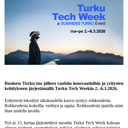
Business Turku tuo jälleen vauhtia innovaatioihin ja yritysten
kehitykseen järjestämällä Turku Tech Weekin 2.–6.3.2026.
Erityisesti tekoälyn aikakaudella kasvu syntyy rohkeudesta.
Rohkeudesta kokeilla, erehtyä ja oppia. Rohkeudesta ajatella asiat
ihan uudella tavalla.
Nyt jo 15. kertaa järjestettävä suosittu Turku Tech Week kokoaa
yhteen startupit, suuryritykset, tutkijat, sijoittajat, julkiset toimijat