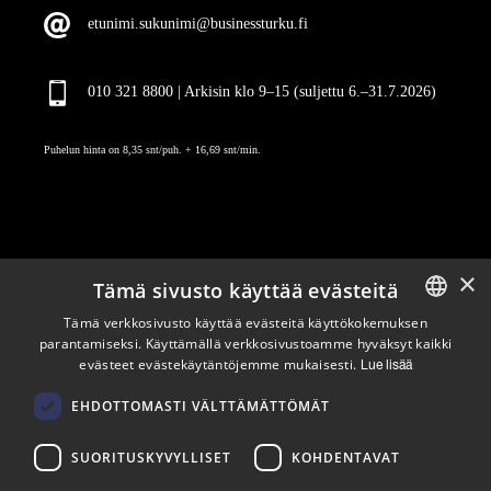
etunimi.sukunimi@businessturku.fi
010 321 8800 | Arkisin klo 9
–
15 (suljettu 6.–31.7.2026)
Puhelun hinta on 8,35 snt/puh. + 16,69 snt/min.
×
Tämä sivusto käyttää evästeitä
Pysy ajan tasalla
Tämä verkkosivusto käyttää evästeitä käyttökokemuksen
parantamiseksi. Käyttämällä verkkosivustoamme hyväksyt kaikki
ENGLISH
evästeet evästekäytäntöjemme mukaisesti.
Lue lisää
Tilaa uutiskirjeemme
FINNISH
Seuraa meitä
EHDOTTOMASTI VÄLTTÄMÄTTÖMÄT
SUORITUSKYVYLLISET
KOHDENTAVAT
LinkedIn
Facebook
Instagram