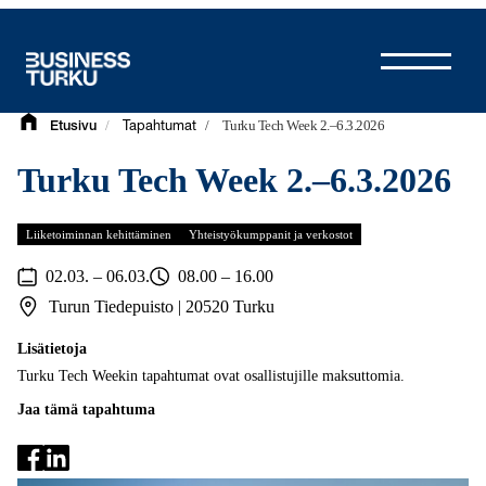
Siirry
sisältöön
/
/
Turku Tech Week 2.–6.3.2026
Etusivu
Tapahtumat
Turku Tech Week 2.–6.3.2026
Liiketoiminnan kehittäminen
Yhteistyökumppanit ja verkostot
02.03. – 06.03.
08.00 – 16.00
Turun Tiedepuisto | 20520 Turku
Lisätietoja
Turku Tech Weekin tapahtumat ovat osallistujille maksuttomia.
Jaa tämä tapahtuma