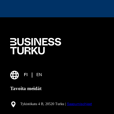
FI
EN
Tavoita meidät
Tykistökatu 4 B, 20520 Turku |
Saapumisohjeet