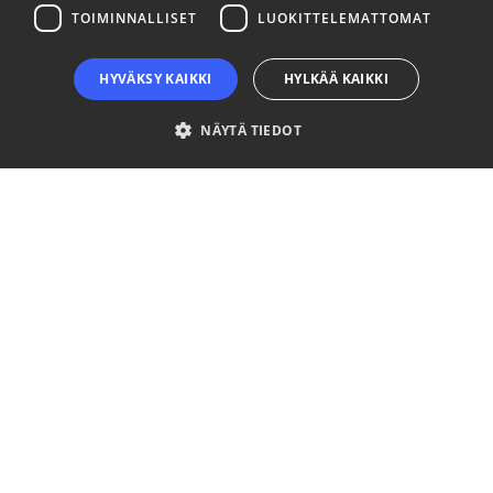
TOIMINNALLISET
LUOKITTELEMATTOMAT
HYVÄKSY KAIKKI
HYLKÄÄ KAIKKI
NÄYTÄ TIEDOT
Ehdottomasti välttämättömät
Suorituskyvylliset
Kohdentavat
Toiminnalliset
Luokittelemattomat
Ehdottomasti välttämättömät evästeet mahdollistavat verkkosivuston
perustoiminnot, kuten käyttäjän kirjautumisen ja tilinhallinnan. Sivustoa ei
voida käyttää oikein ilman ehdottoman välttämättömiä evästeitä.
Palveluntarjoaja
Nimi
Päättymisaika
Kuvaus
/ Verkkotunnus
__cf_bm
29 minuuttia
This coo
Cloudflare Inc.
57 sekuntia
is used t
.niinaratsula.com
distingui
between
humans
and bots