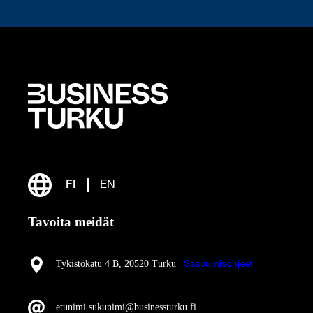
FI
EN
Tavoita meidät
Tykistökatu 4 B, 20520 Turku |
Saapumisohjeet
etunimi.sukunimi@businessturku.fi