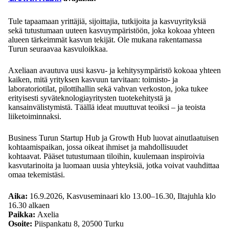
Tule tapaamaan yrittäjiä, sijoittajia, tutkijoita ja kasvuyrityksiä
sekä tutustumaan uuteen kasvuympäristöön, joka kokoaa yhteen
alueen tärkeimmät kasvun tekijät. Ole mukana rakentamassa
Turun seuraavaa kasvuloikkaa.
Axeliaan avautuva uusi kasvu- ja kehitysympäristö kokoaa yhteen
kaiken, mitä yrityksen kasvuun tarvitaan: toimisto- ja
laboratoriotilat, pilottihallin sekä vahvan verkoston, joka tukee
erityisesti syväteknologiayritysten tuotekehitystä ja
kansainvälistymistä. Täällä ideat muuttuvat teoiksi – ja teoista
liiketoiminnaksi.
Business Turun Startup Hub ja Growth Hub luovat ainutlaatuisen
kohtaamispaikan, jossa oikeat ihmiset ja mahdollisuudet
kohtaavat. Pääset tutustumaan tiloihin, kuulemaan inspiroivia
kasvutarinoita ja luomaan uusia yhteyksiä, jotka voivat vauhdittaa
omaa tekemistäsi.
Aika:
16.9.2026, Kasvuseminaari klo 13.00–16.30, Iltajuhla klo
16.30 alkaen
Paikka:
Axelia
Osoite:
Piispankatu 8, 20500 Turku