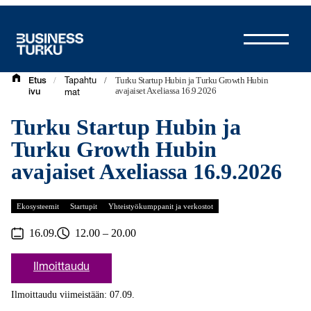
Siirry
sisältöön
/
/
Turku Startup Hubin ja Turku Growth Hubin
Etus
Tapahtu
avajaiset Axeliassa 16.9.2026
ivu
mat
Turku Startup Hubin ja
Turku Growth Hubin
avajaiset Axeliassa 16.9.2026
Ekosysteemit
Startupit
Yhteistyökumppanit ja verkostot
16.09.
12.00 – 20.00
Ilmoittaudu
Ilmoittaudu viimeistään: 07.09.