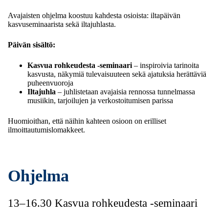
Avajaisten ohjelma koostuu kahdesta osioista: iltapäivän
kasvuseminaarista sekä iltajuhlasta.
Päivän sisältö:
Kasvua rohkeudesta -seminaari
– inspiroivia tarinoita
kasvusta, näkymiä tulevaisuuteen sekä ajatuksia herättäviä
puheenvuoroja
Iltajuhla
– juhlistetaan avajaisia rennossa tunnelmassa
musiikin, tarjoilujen ja verkostoitumisen parissa
Huomioithan, että näihin kahteen osioon on erilliset
ilmoittautumislomakkeet.
Ohjelma
13–16.30 Kasvua rohkeudesta -seminaari