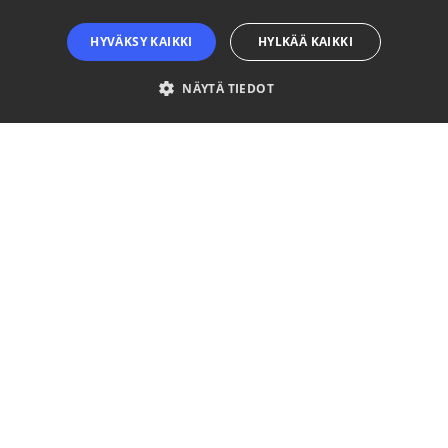
HYVÄKSY KAIKKI
HYLKÄÄ KAIKKI
NÄYTÄ TIEDOT
Ehdottomasti välttämättömät
Suorituskyvylliset
Kohdentavat
Toiminnalliset
Luokittelemattomat
Ehdottomasti välttämättömät evästeet mahdollistavat verkkosivuston
perustoiminnot, kuten käyttäjän kirjautumisen ja tilinhallinnan. Sivustoa ei
voida käyttää oikein ilman ehdottoman välttämättömiä evästeitä.
Palveluntarjoaja
Nimi
Päättymisaika
Kuvaus
/ Verkkotunnus
__cf_bm
29 minuuttia
This coo
Cloudflare Inc.
57 sekuntia
is used t
.niinaratsula.com
distingui
between
humans
and bots
This is
beneficia