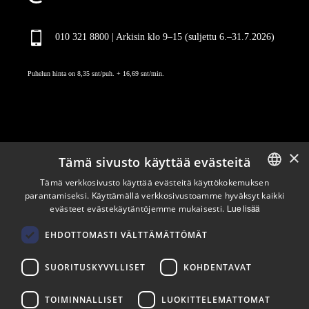
010 321 8800 | Arkisin klo 9
–
15 (suljettu 6.–31.7.2026)
Puhelun hinta on 8,35 snt/puh. + 16,69 snt/min.
×
Tämä sivusto käyttää evästeitä
Pysy ajan tasalla
Tämä verkkosivusto käyttää evästeitä käyttökokemuksen
parantamiseksi. Käyttämällä verkkosivustoamme hyväksyt kaikki
ENGLISH
evästeet evästekäytäntöjemme mukaisesti.
Lue lisää
Tilaa uutiskirjeemme
FINNISH
Seuraa meitä
EHDOTTOMASTI VÄLTTÄMÄTTÖMÄT
SUORITUSKYVYLLISET
KOHDENTAVAT
LinkedIn
Facebook
Instagram
TOIMINNALLISET
LUOKITTELEMATTOMAT