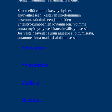
Meiltä maailmalle ja maailmalta meille.
Saat meiltä vauhtia kasvuyrityksesi
alkuvaiheeseen, kestävän liiketoiminnan
kasvuun, rahoitukseen ja oikeiden
yhteistyökumppanien löytämiseen. Voimme
auttaa myös yrityksesi kansainvälistymisessä.
Jos vasta haaveilet Turun alueelle sijoittumisesta,
autamme sinua matkasi aloittamisessa.
Ajanvaraus
Yhteystiedot
Medialle
Hankkeet