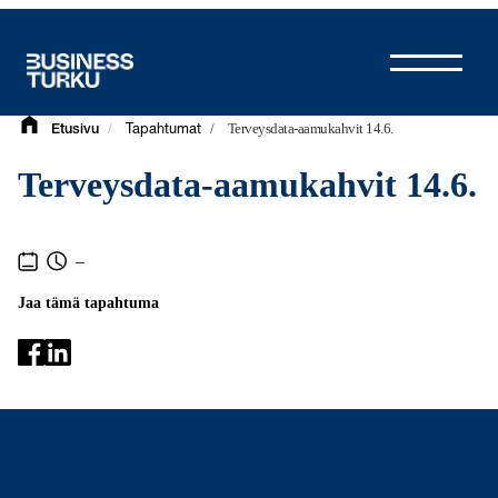
Siirry
sisältöön
/
/
Terveysdata-aamukahvit 14.6.
Etusivu
Tapahtumat
Terveysdata-aamukahvit 14.6.
–
Jaa tämä tapahtuma