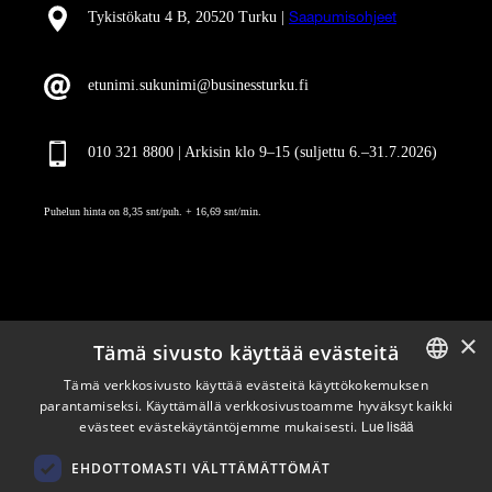
Tykistökatu 4 B, 20520 Turku |
Saapumisohjeet
etunimi.sukunimi@businessturku.fi
010 321 8800 | Arkisin klo 9
–
15 (suljettu 6.–31.7.2026)
Puhelun hinta on 8,35 snt/puh. + 16,69 snt/min.
×
Tämä sivusto käyttää evästeitä
Pysy ajan tasalla
Tämä verkkosivusto käyttää evästeitä käyttökokemuksen
parantamiseksi. Käyttämällä verkkosivustoamme hyväksyt kaikki
ENGLISH
evästeet evästekäytäntöjemme mukaisesti.
Tilaa uutiskirjeemme
Lue lisää
FINNISH
Seuraa meitä
EHDOTTOMASTI VÄLTTÄMÄTTÖMÄT