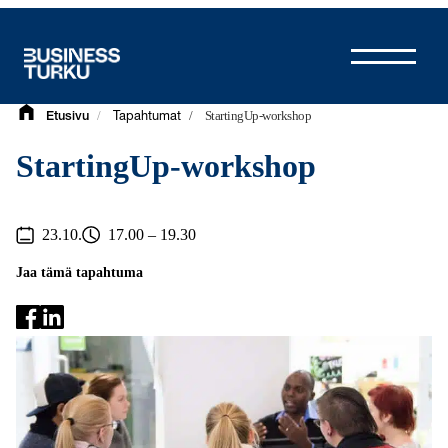
Siirry
sisältöön
/
/
StartingUp-workshop
Etusivu
Tapahtumat
StartingUp-workshop
23.10.
17.00 – 19.30
Jaa tämä tapahtuma