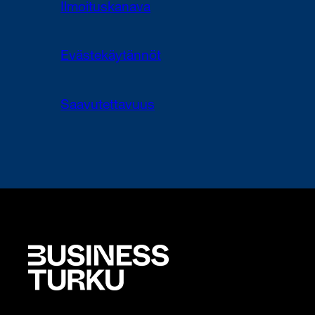
Ilmoituskanava
Evästekäytännöt
Saavutettavuus