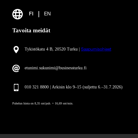
FI
EN
Tavoita meidät
Tykistökatu 4 B, 20520 Turku |
Saapumisohjeet
etunimi.sukunimi@businessturku.fi
010 321 8800 | Arkisin klo 9
–
15 (suljettu 6.–31.7.2026)
Puhelun hinta on 8,35 snt/puh. + 16,69 snt/min.