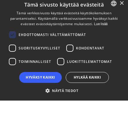
×
Tämä sivusto käyttää evästeitä
Pysy ajan tasalla
Tämä verkkosivusto käyttää evästeitä käyttökokemuksen
parantamiseksi. Käyttämällä verkkosivustoamme hyväksyt kaikki
ENGLISH
evästeet evästekäytäntöjemme mukaisesti.
Lue lisää
Tilaa uutiskirjeemme
FINNISH
Seuraa meitä
EHDOTTOMASTI VÄLTTÄMÄTTÖMÄT
SUORITUSKYVYLLISET
KOHDENTAVAT
LinkedIn
Facebook
Instagram
TOIMINNALLISET
LUOKITTELEMATTOMAT
HYVÄKSY KAIKKI
HYLKÄÄ KAIKKI
NÄYTÄ TIEDOT
Ehdottomasti välttämättömät
Suorituskyvylliset
Kohdentavat
Toiminnalliset
Luokittelemattomat