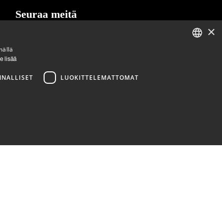
Seuraa meitä
×
LinkedIn
Facebook
Instagram
mällä
ENGLISH
e lisää
FINNISH
NNALLISET
LUOKITTELEMATTOMAT
ittelemattomat
a käyttää oikein ilman ehdottoman välttämättömiä evästeitä.