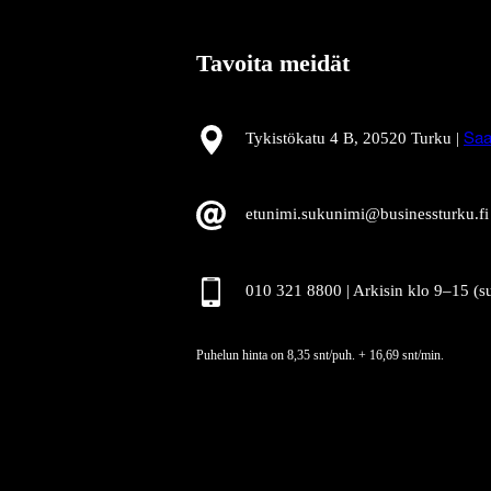
Tavoita meidät
Tykistökatu 4 B, 20520 Turku |
Saa
etunimi.sukunimi@businessturku.fi
010 321 8800 | Arkisin klo 9
–
15 (s
Puhelun hinta on 8,35 snt/puh. + 16,69 snt/min.