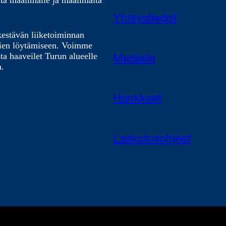
tä maailmalle ja maailmalta
Yhteystiedot
kestävän liiketoiminnan
nien löytämiseen. Voimme
ta haaveilet Turun alueelle
Medialle
a.
Hankkeet
Laskutusohjeet