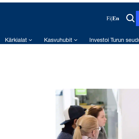
Fi
|
En
Kärkialat
Kasvuhubit
Investoi Turun seud