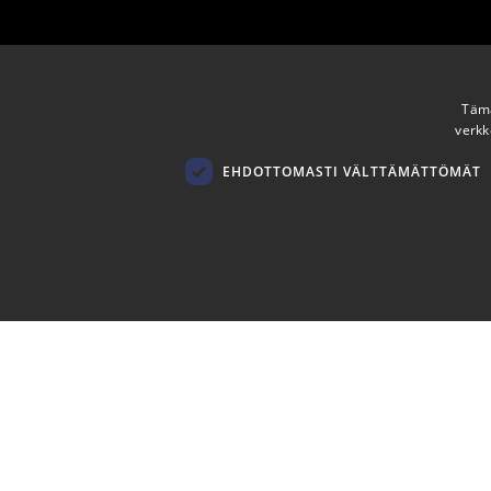
Tämä
verkk
EHDOTTOMASTI VÄLTTÄMÄTTÖMÄT
Ehdottomasti 
Ehdottomasti välttämättömät evästeet mahdollistavat verkkosivus
Palveluntarjoaja /
Nimi
Päättymis
Verkkotunnus