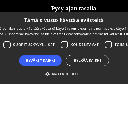
Pysy ajan tasalla
Tämä sivusto käyttää evästeitä
Tilaa uutiskirjeemme
 verkkosivusto käyttää evästeitä käyttökokemuksen parantamiseksi. Käyttä
osivustoamme hyväksyt kaikki evästeet evästekäytäntöjemme mukaisesti.
Lu
SUORITUSKYVYLLISET
KOHDENTAVAT
TOIMI
HYVÄKSY KAIKKI
HYLKÄÄ KAIKKI
NÄYTÄ TIEDOT
välttämättömät
Suorituskyvylliset
Kohdentavat
Toiminnalliset
Luok
ton perustoiminnot, kuten käyttäjän kirjautumisen ja tilinhallinnan. Sivustoa ei void
aika
Kuvaus