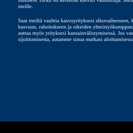
Business Turku on kestävän kasvun vauhdittaja. Meil
meille.
Saat meiltä vauhtia kasvuyrityksesi alkuvaiheeseen, 
kasvuun, rahoitukseen ja oikeiden yhteistyökumppa
auttaa myös yrityksesi kansainvälistymisessä. Jos vas
sijoittumisesta, autamme sinua matkasi aloittamisess