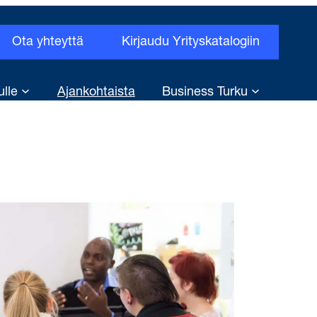
Ota yhteyttä
Kirjaudu Yrityskatalogiin
ulle
Ajankohtaista
Business Turku