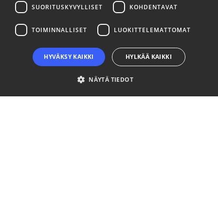
SUORITUSKYVYLLISET
KOHDENTAVAT
LinkedIn
Facebook
Instagram
TOIMINNALLISET
LUOKITTELEMATTOMAT
HYVÄKSY KAIKKI
HYLKÄÄ KAIKKI
NÄYTÄ TIEDOT
Ehdottomasti välttämättömät
Suorituskyvylliset
Kohdentavat
Toiminnalliset
Luokittelemattomat
Ehdottomasti välttämättömät evästeet mahdollistavat verkkosivuston
perustoiminnot, kuten käyttäjän kirjautumisen ja tilinhallinnan. Sivustoa ei
voida käyttää oikein ilman ehdottoman välttämättömiä evästeitä.
Palveluntarjoaja
Nimi
Päättymisaika
Kuvaus
/ Verkkotunnus
__cf_bm
29 minuuttia
This coo
Cloudflare Inc.
57 sekuntia
is used t
.niinaratsula.com
distingui