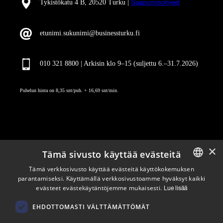
Tykistökatu 4 B, 20520 Turku |
Saapumisohjeet
etunimi.sukunimi@businessturku.fi
010 321 8800 | Arkisin klo 9
–
15 (suljettu 6.–31.7.2026)
Puhelun hinta on 8,35 snt/puh. + 16,69 snt/min.
×
Tämä sivusto käyttää evästeitä
Pysy ajan tasalla
Tämä verkkosivusto käyttää evästeitä käyttökokemuksen
parantamiseksi. Käyttämällä verkkosivustoamme hyväksyt kaikki
ENGLISH
evästeet evästekäytäntöjemme mukaisesti.
Tilaa uutiskirjeemme
Lue lisää
FINNISH
Seuraa meitä
EHDOTTOMASTI VÄLTTÄMÄTTÖMÄT