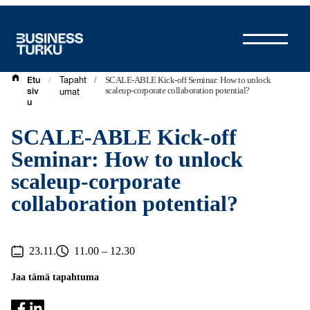
Siirry
sisältöön
/
/
SCALE-ABLE Kick-off Seminar: How to unlock
Etu
Tapaht
scaleup-corporate collaboration potential?
siv
umat
u
SCALE-ABLE Kick-off
Seminar: How to unlock
scaleup-corporate
collaboration potential?
23.11.
11.00 – 12.30
Jaa tämä tapahtuma