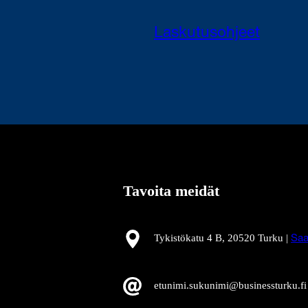
Laskutusohjeet
Tavoita meidät
Tykistökatu 4 B, 20520 Turku |
Saa
etunimi.sukunimi@businessturku.fi