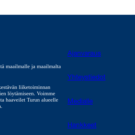
Ajanvaraus
tä maailmalle ja maailmalta
Yhteystiedot
kestävän liiketoiminnan
nien löytämiseen. Voimme
ta haaveilet Turun alueelle
Medialle
a.
Hankkeet