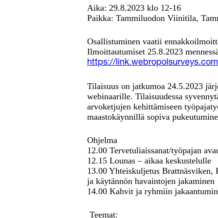
Aika: 29.8.2023 klo 12-16
Paikka: Tammiluodon Viinitila, Tam
Osallistuminen vaatii ennakkoilmoitt
Ilmoittautumiset 25.8.2023 menness
https://link.webropolsurveys.
Tilaisuus on jatkumoa 24.5.2023 järj
webinaarille. Tilaisuudessa syvennyt
arvoketjujen kehittämiseen työpajat
maastokäynnillä sopiva pukeutumine
Ohjelma
12.00 Tervetuliaissanat/työpajan ava
12.15 Lounas – aikaa keskustelulle
13.00 Yhteiskuljetus Brattnäsviken, 
ja käytännön havaintojen jakaminen
14.00 Kahvit ja ryhmiin jakaantumi
Teemat: