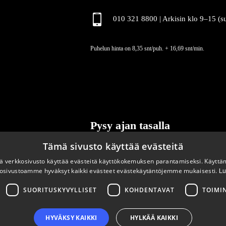
010 321 8800 | Arkisin klo 9
–
15 (s
Puhelun hinta on 8,35 snt/puh. + 16,69 snt/min.
Pysy ajan tasalla
Tämä sivusto käyttää evästeitä
Tilaa uutiskirjeemme
 verkkosivusto käyttää evästeitä käyttökokemuksen parantamiseksi. Käyttä
osivustoamme hyväksyt kaikki evästeet evästekäytäntöjemme mukaisesti.
Lu
SUORITUSKYVYLLISET
KOHDENTAVAT
TOIMI
HYVÄKSY KAIKKI
HYLKÄÄ KAIKKI