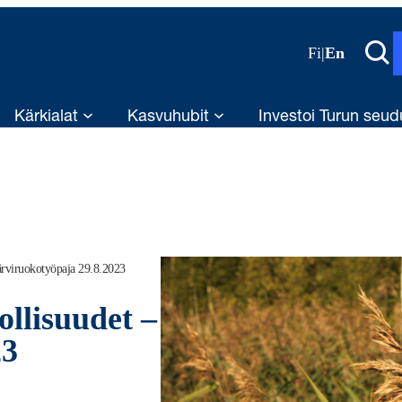
Fi
|
En
Kärkialat
Kasvuhubit
Investoi Turun seud
Järviruokotyöpaja 29.8.2023
ollisuudet –
23