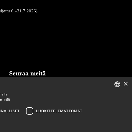
uljettu 6.–31.7.2026)
Seuraa meitä
×
LinkedIn
Facebook
Instagram
mällä
ENGLISH
e lisää
FINNISH
NNALLISET
LUOKITTELEMATTOMAT