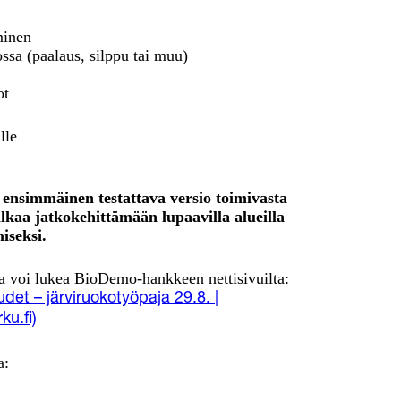
minen
ssa (paalaus, silppu tai muu)
ot
lle
 ensimmäinen testattava versio toimivasta
 alkaa jatkokehittämään lupaavilla alueilla
seksi.
sta voi lukea BioDemo-hankkeen nettisivuilta:
det – järviruokotyöpaja 29.8. |
u.fi)
a: