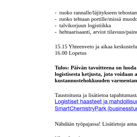
- ruoko rannalle/läjitykseen tehosta
- ruoko tehtaan portille/missä muodo
- talvikorjuun logistiikka
- hehtaarisaanti, arviot tilavuus/pain
15.15 Yhteenveto ja aikaa keskustelu
16.00 Lopetus
Tulos: Päivän tavoitteena on luoda
logistisesta ketjusta, jota voidaan
kustannustehokkuuden varmentami
Taustoitusta ja lisätietoa tapahtuma
Logistiset haasteet ja mahdollisuu
SmartChemistryPark (businessturk
Nähdään työpajassa! Lisätietoja anta