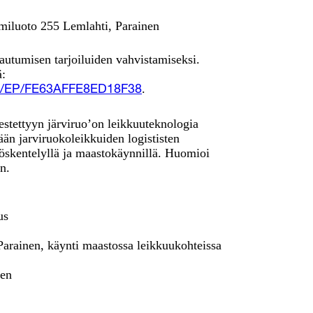
miluoto 255 Lemlahti, Parainen
autumisen tarjoiluiden vahvistamiseksi.
ä:
.
com/EP/FE63AFFE8ED18F38
estettyyn järviruo’on leikkuuteknologia
ään jarviruokoleikkuiden logististen
yöskentelyllä ja maastokäynnillä. Huomioi
n.
us
Parainen, käynti maastossa leikkuukohteissa
nen