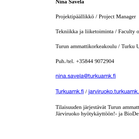
Nina Savela
Projektipäällikkö / Project Manager
Tekniikka ja liiketoiminta / Faculty
Turun ammattikorkeakoulu / Turku U
Puh./tel. +35844 9072904
nina.savela@turkuamk.fi
/
Turkuamk.fi
jarviruoko.turkuamk.
Tilaisuuden järjestävät Turun ammat
Järviruoko hyötykäyttöön!- ja BioD