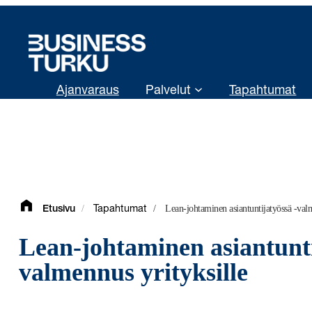
Siirry
sisältöön
Ajanvaraus
Palvelut
Tapahtumat
/
/
Lean-johtaminen asiantuntijatyössä -valm
Etusivu
Tapahtumat
Lean-johtaminen asiantunti
valmennus yrityksille