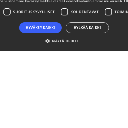
osivustoamme hyväksyt kaikki evästeet evästekäytäntöjemme mukaisesti.
Lu
SUORITUSKYVYLLISET
KOHDENTAVAT
TOIMI
HYVÄKSY KAIKKI
HYLKÄÄ KAIKKI
NÄYTÄ TIEDOT
välttämättömät
Suorituskyvylliset
Kohdentavat
Toiminnalliset
Luok
ton perustoiminnot, kuten käyttäjän kirjautumisen ja tilinhallinnan. Sivustoa ei void
aika
Kuvaus
ttia
This cookie is used to distinguish between humans and bots. This is beneficial f
tia
their website.
ta 4
This cookie is used to store the user's consent and privacy choices for their inter
a
regarding various privacy policies and settings, ensuring that their preferences
ttia
This cookie is used to distinguish between humans and bots. This is beneficial f
tia
their website.