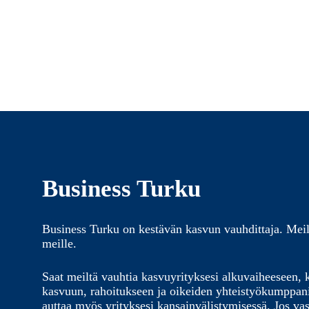
Business Turku
Business Turku on kestävän kasvun vauhdittaja. Meil
meille.
Saat meiltä vauhtia kasvuyrityksesi alkuvaiheeseen, 
kasvuun, rahoitukseen ja oikeiden yhteistyökumppa
auttaa myös yrityksesi kansainvälistymisessä. Jos vas