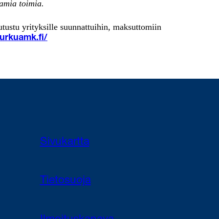
amia toimia.
utustu yrityksille suunnattuihin, maksuttomiin
turkuamk.fi/
Sivukartta
Tietosuoja