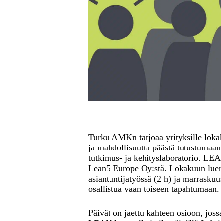
Turku AMKn tarjoaa yrityksille lok
ja mahdollisuutta päästä tutustumaa
tutkimus- ja kehityslaboratorio. LEA
Lean5 Europe Oy:stä. Lokakuun lue
asiantuntijatyössä (2 h) ja marrasku
osallistua vaan toiseen tapahtumaan.
Päivät on jaettu kahteen osioon, jos