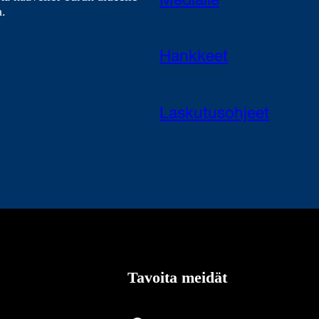
Medialle
a.
Hankkeet
Laskutusohjeet
Tavoita meidät