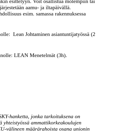
kin esittelyyn. Voit osallistua molempiin tai
järjestetään aamu- ja iltapäivällä.
dollisuus esim. samassa rakennuksessa
olle: Lean Johtaminen asiantuntijatyössä (2
nnolle: LEAN Menetelmät (3h).
KY-hanketta, jonka tarkoituksena on
tä yhteistyössä ammattikorkeakoulujen
U-välineen määrärahoista osana unionin