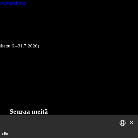
pumisohjeet
uljettu 6.–31.7.2026)
Seuraa meitä
×
LinkedIn
Facebook
Instagram
mällä