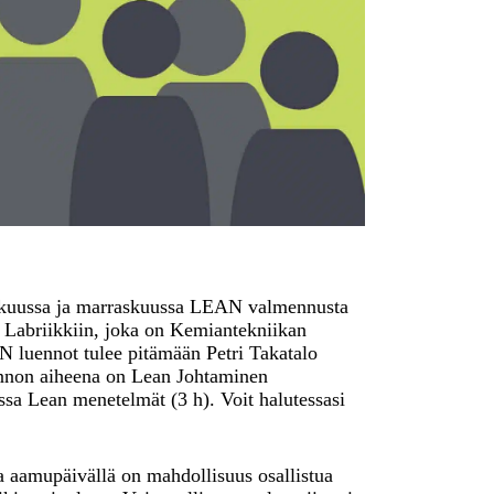
akuussa ja marraskuussa LEAN valmennusta
n Labriikkiin, joka on Kemiantekniikan
N luennot tulee pitämään Petri Takatalo
nnon aiheena on Lean Johtaminen
ussa Lean menetelmät (3 h). Voit halutessasi
sa aamupäivällä on mahdollisuus osallistua