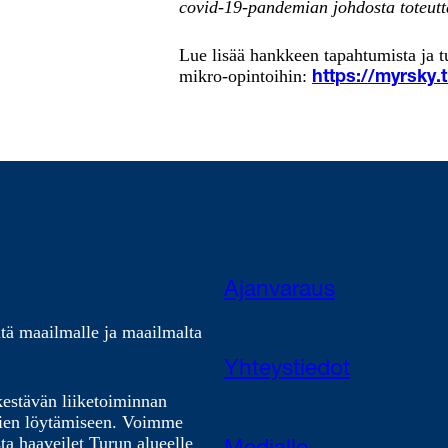
covid-19-pandemian johdosta toteutt
Lue lisää hankkeen tapahtumista ja t
mikro-opintoihin:
https://myrsky.
Ajanvaraus
tä maailmalle ja maailmalta
Yhteystiedot
kestävän liiketoiminnan
nien löytämiseen. Voimme
ta haaveilet Turun alueelle