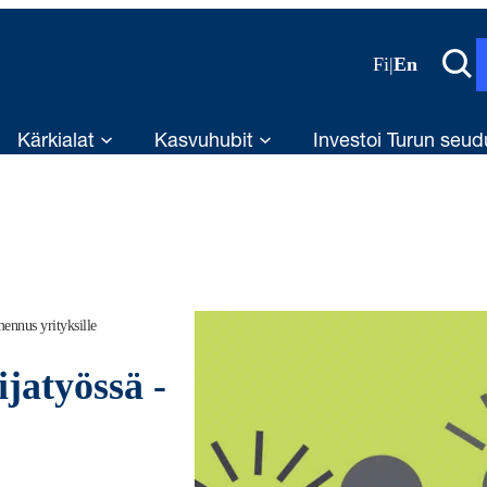
Fi
|
En
Kärkialat
Kasvuhubit
Investoi Turun seud
ennus yrityksille
jatyössä -