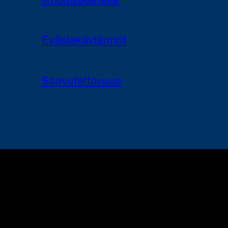
Ilmoituskanava
Evästekäytännöt
Saavutettavuus