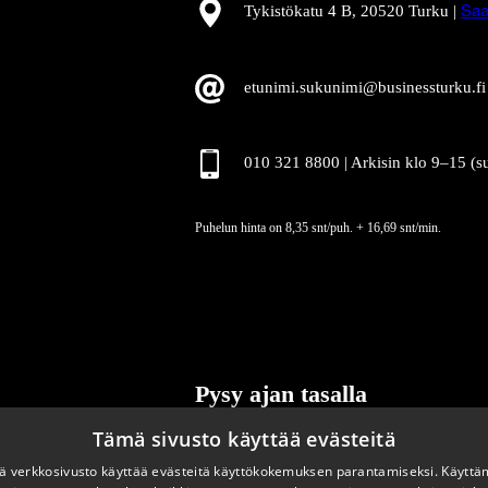
Tykistökatu 4 B, 20520 Turku |
Saa
etunimi.sukunimi@businessturku.fi
010 321 8800 | Arkisin klo 9
–
15 (s
Puhelun hinta on 8,35 snt/puh. + 16,69 snt/min.
Pysy ajan tasalla
Tämä sivusto käyttää evästeitä
Tilaa uutiskirjeemme
 verkkosivusto käyttää evästeitä käyttökokemuksen parantamiseksi. Käyttä