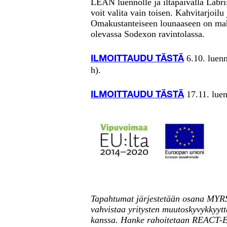
LEAN luennolle ja iltapäivällä Labrii
voit valita vain toisen. Kahvitarjoilu 
Omakustanteiseen lounaaseen on mah
olevassa Sodexon ravintolassa.
6.10. luenn
ILMOITTAUDU TÄSTÄ
h).
17.11. lue
ILMOITTAUDU TÄSTÄ
Tapahtumat järjestetään osana MYRS
vahvistaa yritysten muutoskyvykkyyt
kanssa. Hanke rahoitetaan REACT-E