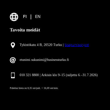
FI
EN
Tavoita meidät
Tykistökatu 4 B, 20520 Turku |
Saapumisohjeet
etunimi.sukunimi@businessturku.fi
010 321 8800 | Arkisin klo 9
–
15 (suljettu 6.–31.7.2026)
Puhelun hinta on 8,35 snt/puh. + 16,69 snt/min.