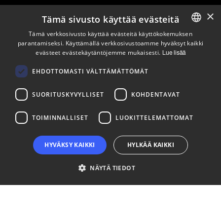
×
Tämä sivusto käyttää evästeitä
Pysy ajan tasalla
Tämä verkkosivusto käyttää evästeitä käyttökokemuksen
parantamiseksi. Käyttämällä verkkosivustoamme hyväksyt kaikki
ENGLISH
evästeet evästekäytäntöjemme mukaisesti.
Lue lisää
Tilaa uutiskirjeemme
FINNISH
Seuraa meitä
EHDOTTOMASTI VÄLTTÄMÄTTÖMÄT
SUORITUSKYVYLLISET
KOHDENTAVAT
LinkedIn
Facebook
Instagram
TOIMINNALLISET
LUOKITTELEMATTOMAT
HYVÄKSY KAIKKI
HYLKÄÄ KAIKKI
NÄYTÄ TIEDOT
Ehdottomasti välttämättömät
Suorituskyvylliset
Kohdentavat