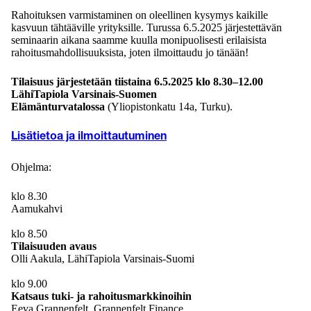
Rahoituksen varmistaminen on oleellinen kysymys kaikille
kasvuun tähtääville yrityksille. Turussa 6.5.2025 järjestettävän
seminaarin aikana saamme kuulla monipuolisesti erilaisista
rahoitusmahdollisuuksista, joten ilmoittaudu jo tänään!
Tilaisuus järjestetään tiistaina 6.5.2025 klo 8.30–12.00
LähiTapiola Varsinais-Suomen
Elämänturvatalossa
(Yliopistonkatu 14a, Turku).
Lisätietoa ja ilmoittautuminen
Ohjelma:
klo 8.30
Aamukahvi
klo 8.50
Tilaisuuden avaus
Olli Aakula, LähiTapiola Varsinais-Suomi
klo 9.00
Katsaus tuki- ja rahoitusmarkkinoihin
Eeva Grannenfelt, Grannenfelt Finance