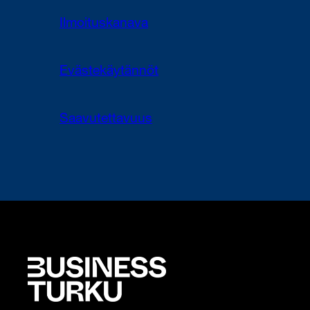
Ilmoituskanava
Evästekäytännöt
Saavutettavuus