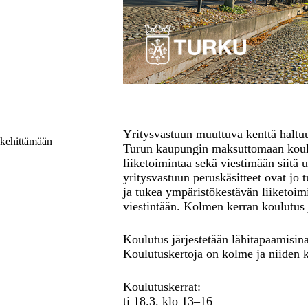
Yritysvastuun muuttuva kenttä haltu
 kehittämään
Turun kaupungin maksuttomaan koul
liiketoimintaa sekä viestimään siitä u
yritysvastuun peruskäsitteet ovat jo t
ja tukea ympäristökestävän liiketoi
viestintään. Kolmen kerran koulutus 
Koulutus järjestetään lähitapaamisin
Koulutuskertoja on kolme ja niiden k
Koulutuskerrat:
ti 18.3. klo 13–16