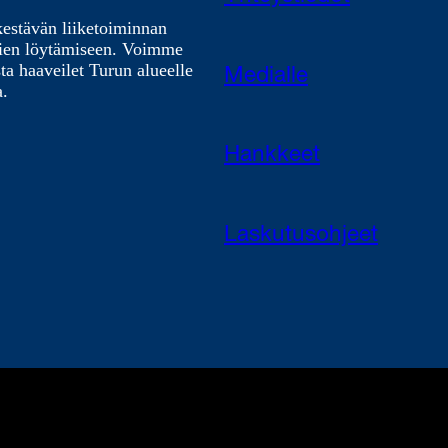
kestävän liiketoiminnan
nien löytämiseen. Voimme
ta haaveilet Turun alueelle
Medialle
a.
Hankkeet
Laskutusohjeet