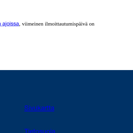
, viimeinen ilmoittautumispäivä on
 ajoissa
Sivukartta
Tietosuoja