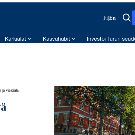
Fi
|
En
Kärkialat
Kasvuhubit
Investoi Turun seud
ja viestintä
vä