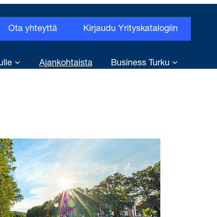
Ota yhteyttä
Kirjaudu Yrityskatalogiin
ulle
Ajankohtaista
Business Turku