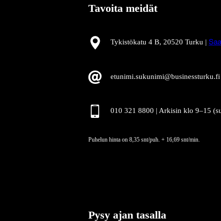
Tavoita meidät
Tykistökatu 4 B, 20520 Turku |
Saa
etunimi.sukunimi@businessturku.fi
010 321 8800 | Arkisin klo 9
–
15 (s
Puhelun hinta on 8,35 snt/puh. + 16,69 snt/min.
Pysy ajan tasalla