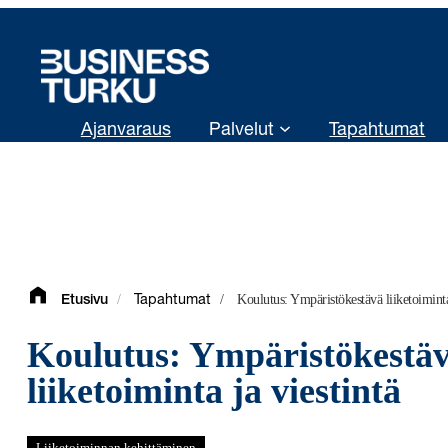
Siirry
sisältöön
Ajanvaraus
Palvelut
Tapahtumat
/
/
Koulutus: Ympäristökestävä liiketoiminta 
Etusivu
Tapahtumat
Koulutus: Ympäristökestä
liiketoiminta ja viestintä
Liiketoiminnan kehittäminen