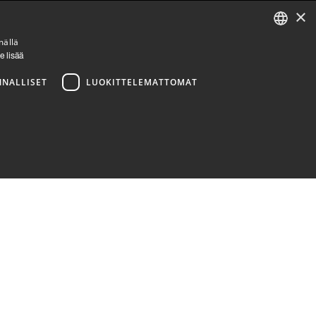
×
LinkedIn
Facebook
Instagram
mällä
ENGLISH
e lisää
FINNISH
NNALLISET
LUOKITTELEMATTOMAT
ittelemattomat
a käyttää oikein ilman ehdottoman välttämättömiä evästeitä.
or the website, in order to make valid reports on the use of