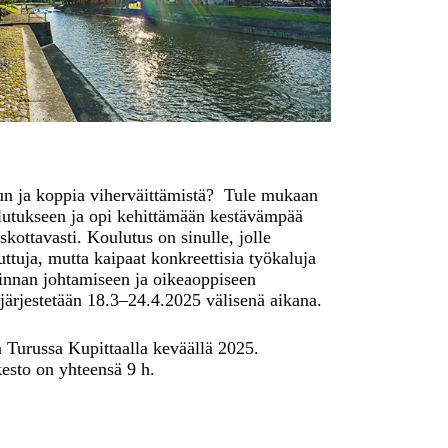
un ja koppia viherväittämistä? Tule mukaan
utukseen ja opi kehittämään kestävämpää
skottavasti. Koulutus on sinulle, jolle
uttuja, mutta kaipaat konkreettisia työkaluja
minnan johtamiseen ja oikeaoppiseen
järjestetään 18.3–24.4.2025 välisenä aikana.
a Turussa Kupittaalla keväällä 2025.
esto on yhteensä 9 h.