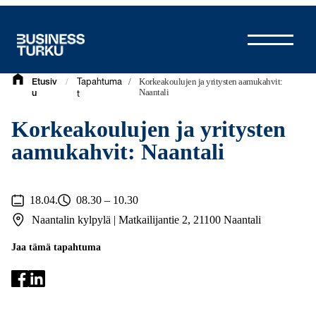
Siirry
sisältöön
/
/
Korkeakoulujen ja yritysten aamukahvit:
Etusiv
Tapahtuma
Naantali
u
t
Korkeakoulujen ja yritysten
aamukahvit: Naantali
18.04.
08.30 – 10.30
Naantalin kylpylä | Matkailijantie 2, 21100 Naantali
Jaa tämä tapahtuma