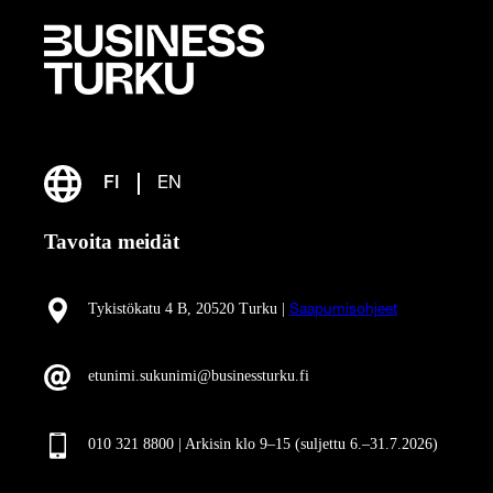
FI
EN
Tavoita meidät
Tykistökatu 4 B, 20520 Turku |
Saapumisohjeet
etunimi.sukunimi@businessturku.fi
010 321 8800 | Arkisin klo 9
–
15 (suljettu 6.–31.7.2026)