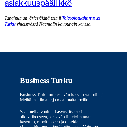
a
siakkuuspäällikkö
Tapahtuman järjestäjänä toimii
Teknologiakampus
yhteistyössä Naantalin kaupungin kanssa.
Turku
Business Turku
Business Turku on kestävän kasvun vauhdittaja.
Meiltä maailmalle ja maailmalta meille.
Saat meiltä vauhtia kasvuyrityksesi
alkuvaiheeseen, kestävän liiketoiminnan
kasvuun, rahoitukseen ja oikeiden
yhteistyökumppanien löytämiseen. Voimme