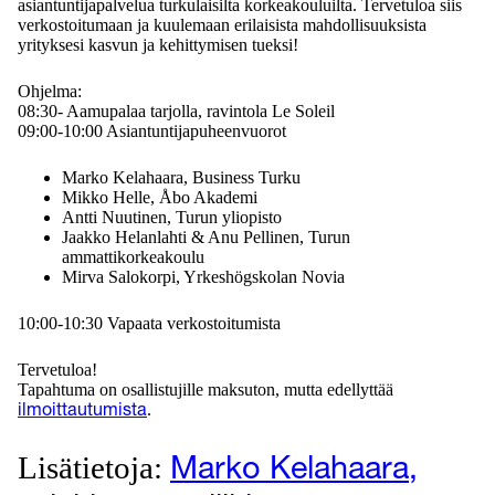
asiantuntijapalvelua turkulaisilta korkeakouluilta. Tervetuloa siis
verkostoitumaan ja kuulemaan erilaisista mahdollisuuksista
yrityksesi kasvun ja kehittymisen tueksi!
Ohjelma:
08:30- Aamupalaa tarjolla, ravintola Le Soleil
09:00-10:00 Asiantuntijapuheenvuorot
Marko Kelahaara, Business Turku
Mikko Helle, Åbo Akademi
Antti Nuutinen, Turun yliopisto
Jaakko Helanlahti & Anu Pellinen, Turun
ammattikorkeakoulu
Mirva Salokorpi, Yrkeshögskolan Novia
10:00-10:30 Vapaata verkostoitumista
Tervetuloa!
Tapahtuma on osallistujille maksuton, mutta edellyttää
.
ilmoittautumista
Lisätietoja:
Marko Kelahaara,