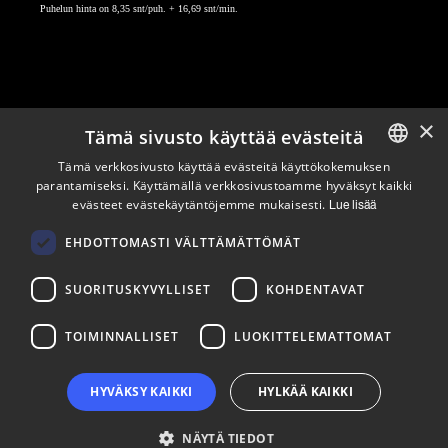
Puhelun hinta on 8,35 snt/puh. + 16,69 snt/min.
×
Tämä sivusto käyttää evästeitä
Pysy ajan tasalla
Tämä verkkosivusto käyttää evästeitä käyttökokemuksen
parantamiseksi. Käyttämällä verkkosivustoamme hyväksyt kaikki
ENGLISH
evästeet evästekäytäntöjemme mukaisesti.
Lue lisää
Tilaa uutiskirjeemme
FINNISH
Seuraa meitä
EHDOTTOMASTI VÄLTTÄMÄTTÖMÄT
SUORITUSKYVYLLISET
KOHDENTAVAT
LinkedIn
Facebook
Instagram
TOIMINNALLISET
LUOKITTELEMATTOMAT
HYVÄKSY KAIKKI
HYLKÄÄ KAIKKI
NÄYTÄ TIEDOT