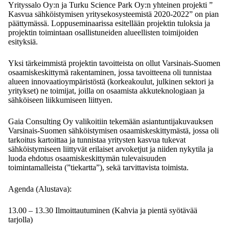
Yrityssalo Oy:n ja Turku Science Park Oy:n yhteinen projekti ”
Kasvua sähköistymisen yritysekosysteemistä 2020-2022” on pian
päättymässä. Loppuseminaarissa esitellään projektin tuloksia ja
projektin toimintaan osallistuneiden alueellisten toimijoiden
esityksiä.
Yksi tärkeimmistä projektin tavoitteista on ollut Varsinais-Suomen
osaamiskeskittymä rakentaminen, jossa tavoitteena oli tunnistaa
alueen innovaatioympäristöstä (korkeakoulut, julkinen sektori ja
yritykset) ne toimijat, joilla on osaamista akkuteknologiaan ja
sähköiseen liikkumiseen liittyen.
Gaia Consulting Oy valikoitiin tekemään asiantuntijakuvauksen
Varsinais-Suomen sähköistymisen osaamiskeskittymästä, jossa oli
tarkoitus kartoittaa ja tunnistaa yritysten kasvua tukevat
sähköistymiseen liittyvät erilaiset arvoketjut ja niiden nykytila ja
luoda ehdotus osaamiskeskittymän tulevaisuuden
toimintamalleista (”tiekartta”), sekä tarvittavista toimista.
Agenda (Alustava):
13.00 – 13.30 Ilmoittautuminen (Kahvia ja pientä syötävää
tarjolla)