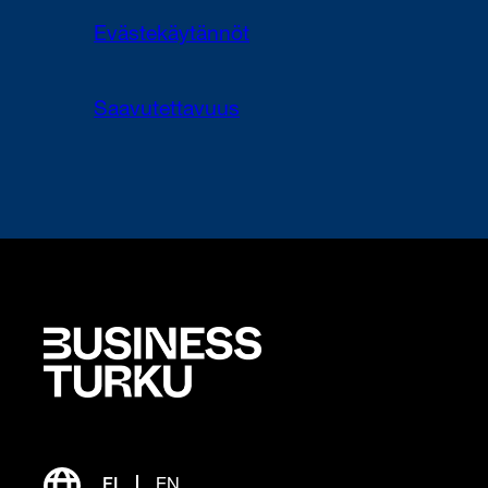
Evästekäytännöt
Saavutettavuus
FI
EN