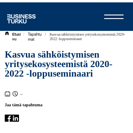
Siirry
sisältöön
/
/
Kasvua sähköistymisen yritysekosysteemistä 2020-
Etusi
Tapahtu
2022 -loppuseminaari
vu
mat
Kasvua sähköistymisen
yritysekosysteemistä 2020-
2022 -loppuseminaari
–
Jaa tämä tapahtuma