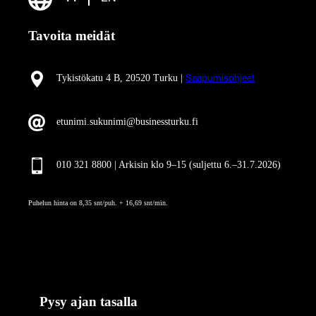
Tavoita meidät
Tykistökatu 4 B, 20520 Turku |
Saapumisohjeet
etunimi.sukunimi@businessturku.fi
010 321 8800 | Arkisin klo 9
–
15 (suljettu 6.–31.7.2026)
Puhelun hinta on 8,35 snt/puh. + 16,69 snt/min.
Pysy ajan tasalla