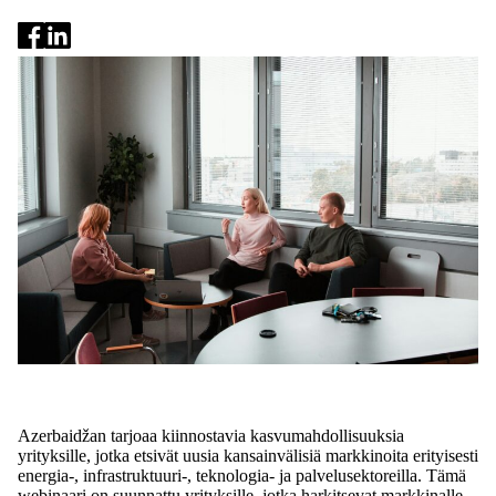
Azerbaidžan tarjoaa kiinnostavia kasvumahdollisuuksia
yrityksille, jotka etsivät uusia kansainvälisiä markkinoita erityisesti
energia-, infrastruktuuri-, teknologia- ja palvelusektoreilla. Tämä
webinaari on suunnattu yrityksille, jotka harkitsevat markkinalle