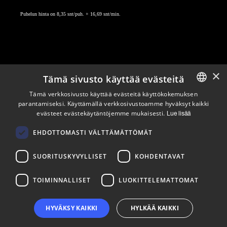
Puhelun hinta on 8,35 snt/puh. + 16,69 snt/min.
×
Tämä sivusto käyttää evästeitä
Pysy ajan tasalla
Tämä verkkosivusto käyttää evästeitä käyttökokemuksen
parantamiseksi. Käyttämällä verkkosivustoamme hyväksyt kaikki
ENGLISH
evästeet evästekäytäntöjemme mukaisesti.
Lue lisää
Tilaa uutiskirjeemme
FINNISH
Seuraa meitä
EHDOTTOMASTI VÄLTTÄMÄTTÖMÄT
SUORITUSKYVYLLISET
KOHDENTAVAT
LinkedIn
Facebook
Instagram
TOIMINNALLISET
LUOKITTELEMATTOMAT
HYVÄKSY KAIKKI
HYLKÄÄ KAIKKI