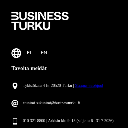
FI
EN
Tavoita meidät
Tykistökatu 4 B, 20520 Turku |
Saapumisohjeet
etunimi.sukunimi@businessturku.fi
010 321 8800 | Arkisin klo 9
–
15 (suljettu 6.–31.7.2026)