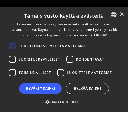
×
Tämä sivusto käyttää evästeitä
Pysy ajan tasalla
Tämä verkkosivusto käyttää evästeitä käyttökokemuksen
parantamiseksi. Käyttämällä verkkosivustoamme hyväksyt kaikki
ENGLISH
evästeet evästekäytäntöjemme mukaisesti.
Lue lisää
Tilaa uutiskirjeemme
FINNISH
Seuraa meitä
EHDOTTOMASTI VÄLTTÄMÄTTÖMÄT
SUORITUSKYVYLLISET
KOHDENTAVAT
LinkedIn
Facebook
Instagram
TOIMINNALLISET
LUOKITTELEMATTOMAT
HYVÄKSY KAIKKI
HYLKÄÄ KAIKKI
NÄYTÄ TIEDOT
Ehdottomasti välttämättömät
Suorituskyvylliset
Kohdentavat