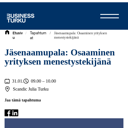
Siirry
sisältöön
/
/
Jäsenaamupala: Osaaminen yrityksen
Etusiv
Tapahtum
menestystekijänä
u
at
Jäsenaamupala: Osaaminen
yrityksen menestystekijänä
31.01.
09.00 – 10.00
Scandic Julia Turku
Jaa tämä tapahtuma