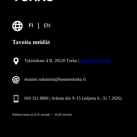
FI
EN
Tavoita meidät
Tykistökatu 4 B, 20520 Turku |
Saapumisohjeet
etunimi.sukunimi@businessturku.fi
010 321 8800 | Arkisin klo 9
–
15 (suljettu 6.–31.7.2026)
Puhelun hinta on 8,35 snt/puh. + 16,69 snt/min.