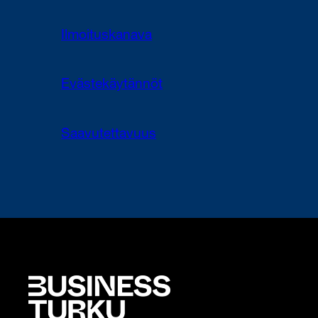
Ilmoituskanava
Evästekäytännöt
Saavutettavuus