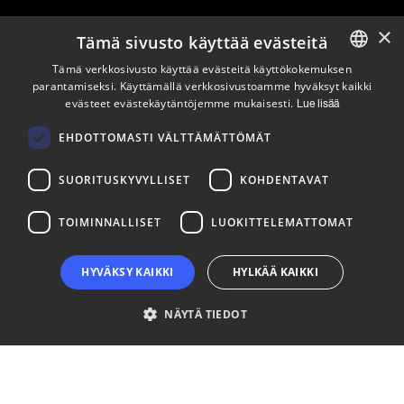
×
Tämä sivusto käyttää evästeitä
Pysy ajan tasalla
Tämä verkkosivusto käyttää evästeitä käyttökokemuksen
parantamiseksi. Käyttämällä verkkosivustoamme hyväksyt kaikki
ENGLISH
evästeet evästekäytäntöjemme mukaisesti.
Lue lisää
Tilaa uutiskirjeemme
FINNISH
Seuraa meitä
EHDOTTOMASTI VÄLTTÄMÄTTÖMÄT
SUORITUSKYVYLLISET
KOHDENTAVAT
LinkedIn
Facebook
Instagram
TOIMINNALLISET
LUOKITTELEMATTOMAT
HYVÄKSY KAIKKI
HYLKÄÄ KAIKKI
NÄYTÄ TIEDOT
Ehdottomasti välttämättömät
Suorituskyvylliset
Kohdentavat