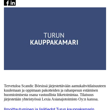
Tervetuloa Scandic Börsissä järjestettävään aamukahvitilaisuuteen
kuulemaan ja oppimaan pakotteiden ja rahanpesun estämisen
huomioimisesta osana vastuullista liiketoimintaa. Tilaisuus
järjestetään yhteistyössä Lexia Asianajotoimisto Oy:n kanssa.
Ilmoittautuminen ja lisätiedot Turun kauppakamarin