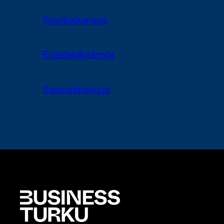
Ilmoituskanava
Evästekäytännöt
Saavutettavuus