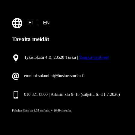
FI
EN
Tavoita meidät
Tykistökatu 4 B, 20520 Turku |
Saapumisohjeet
etunimi.sukunimi@businessturku.fi
010 321 8800 | Arkisin klo 9
–
15 (suljettu 6.–31.7.2026)
Puhelun hinta on 8,35 snt/puh. + 16,69 snt/min.