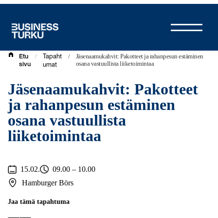
Siirry
sisältöön
/
/
Jäsenaamukahvit: Pakotteet ja rahanpesun estäminen
Etu
Tapaht
osana vastuullista liiketoimintaa
sivu
umat
Jäsenaamukahvit: Pakotteet
ja rahanpesun estäminen
osana vastuullista
liiketoimintaa
15.02.
09.00 – 10.00
Hamburger Börs
Jaa tämä tapahtuma