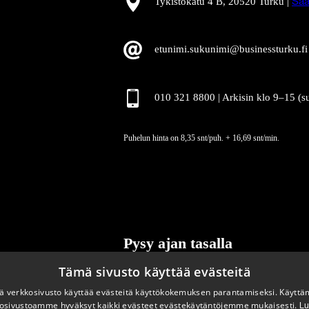
Tykistökatu 4 B, 20520 Turku |
Saa
etunimi.sukunimi@businessturku.fi
010 321 8800 | Arkisin klo 9
–
15 (s
Puhelun hinta on 8,35 snt/puh. + 16,69 snt/min.
Pysy ajan tasalla
Tämä sivusto käyttää evästeitä
Tilaa uutiskirjeemme
 verkkosivusto käyttää evästeitä käyttökokemuksen parantamiseksi. Käyttä
osivustoamme hyväksyt kaikki evästeet evästekäytäntöjemme mukaisesti.
Lu