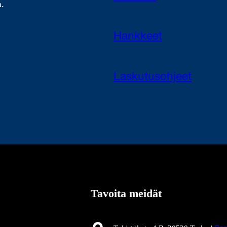
a.
Hankkeet
Laskutusohjeet
Tavoita meidät