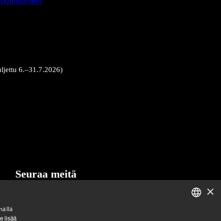
pumisohjeet
uljettu 6.–31.7.2026)
Seuraa meitä
×
LinkedIn
Facebook
Instagram
mällä
ENGLISH
e lisää