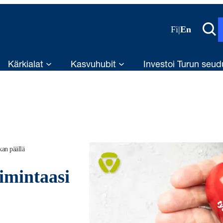
Fi
|
En
Kärkialat
Kasvuhubit
Investoi Turun seud
kan päällä
imintaasi