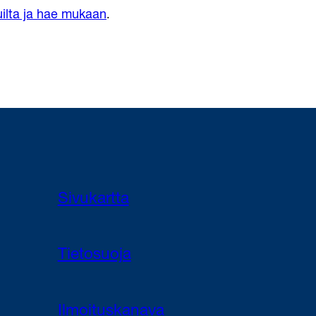
.
vuilta ja hae mukaan
Sivukartta
Tietosuoja
Ilmoituskanava