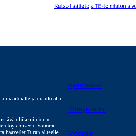
Katso lisätietoja TE-toimiston si
Ajanvaraus
tä maailmalle ja maailmalta
Yhteystiedot
kestävän liiketoiminnan
nien löytämiseen. Voimme
ta haaveilet Turun alueelle
Medialle