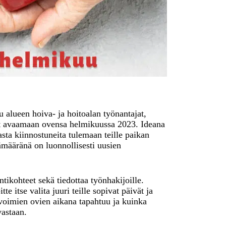
alueen hoiva- ja hoitoalan työnantajat,
iot avaamaan ovensa helmikuussa 2023. Ideana
asta kiinnostuneita tulemaan teille paikan
ämääränä on luonnollisesti uusien
tikohteet sekä tiedottaa työnhakijoille.
 itse valita juuri teille sopivat päivät ja
 avoimien ovien aikana tapahtuu ja kuinka
vastaan.