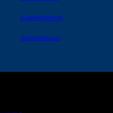
Evästekäytännöt
Saavutettavuus