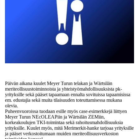
Päivän aikana kuulet Meyer Turun telakan ja Wärtsilän
meriteollisuustoiminnoista ja yhteistyömahdollisuuksista pk-
yrityksille sekä pääset tapaamaan ennalta sovituissa tapaamisissa
em. edustajia sekä muita tilaisuuden toteuttamisessa mukana
olevia.
Puheenvuoroissa tuodaan esille myös case-esimerkkejä liittyen
Meyer Turun NEcOLEAPiin ja Wärtsilän ZEMiin,
korkeakoulujen TKI-toimintaa sekä rahoitusmahdollisuuksia
yrityksille. Kuulet myös, mitä Merimerkit-hanke tarjoaa yrityksille
ja pääset verkostoitumaan muiden meriteollisuusverkoston