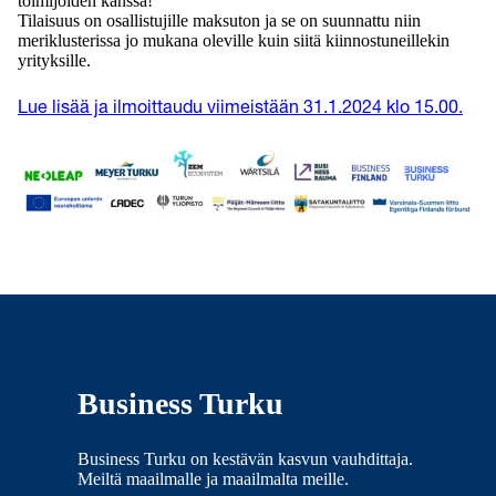
toimijoiden kanssa!
Tilaisuus on osallistujille maksuton ja se on suunnattu niin
meriklusterissa jo mukana oleville kuin siitä kiinnostuneillekin
yrityksille.
Lue lisää ja ilmoittaudu viimeistään 31.1.2024 klo 15.00.
Business Turku
Business Turku on kestävän kasvun vauhdittaja.
Meiltä maailmalle ja maailmalta meille.