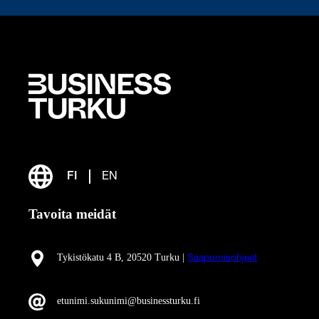
FI
EN
Tavoita meidät
Tykistökatu 4 B, 20520 Turku |
Saapumisohjeet
etunimi.sukunimi@businessturku.fi