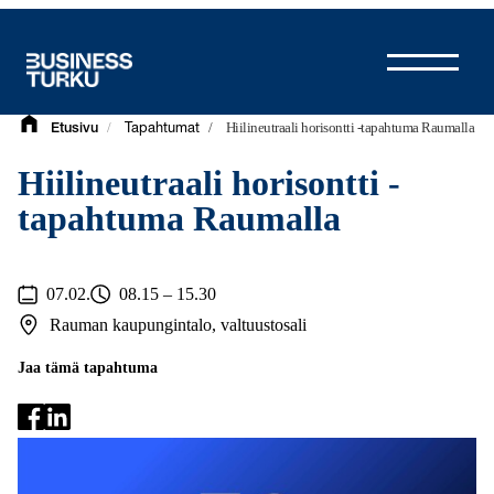
Siirry
sisältöön
/
/
Hiilineutraali horisontti -tapahtuma Raumalla
Etusivu
Tapahtumat
Hiilineutraali horisontti -
tapahtuma Raumalla
07.02.
08.15 – 15.30
Rauman kaupungintalo, valtuustosali
Jaa tämä tapahtuma