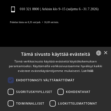
010 321 8800 | Arkisin klo 9
–
15 (suljettu 6.–31.7.2026)
Puhelun hinta on 8,35 snt/puh. + 16,69 snt/min.
×
Tämä sivusto käyttää evästeitä
Pysy ajan tasalla
Tämä verkkosivusto käyttää evästeitä käyttökokemuksen
parantamiseksi. Käyttämällä verkkosivustoamme hyväksyt kaikki
ENGLISH
evästeet evästekäytäntöjemme mukaisesti.
Lue lisää
Tilaa uutiskirjeemme
FINNISH
Seuraa meitä
EHDOTTOMASTI VÄLTTÄMÄTTÖMÄT
SUORITUSKYVYLLISET
KOHDENTAVAT
LinkedIn
Facebook
Instagram
TOIMINNALLISET
LUOKITTELEMATTOMAT