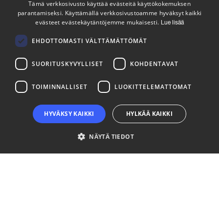
Tämä verkkosivusto käyttää evästeitä käyttökokemuksen
parantamiseksi. Käyttämällä verkkosivustoamme hyväksyt kaikki
ENGLISH
evästeet evästekäytäntöjemme mukaisesti.
Lue lisää
Tilaa uutiskirjeemme
FINNISH
Seuraa meitä
EHDOTTOMASTI VÄLTTÄMÄTTÖMÄT
SUORITUSKYVYLLISET
KOHDENTAVAT
LinkedIn
Facebook
Instagram
TOIMINNALLISET
LUOKITTELEMATTOMAT
HYVÄKSY KAIKKI
HYLKÄÄ KAIKKI
NÄYTÄ TIEDOT
Ehdottomasti välttämättömät
Suorituskyvylliset
Kohdentavat
Toiminnalliset
Luokittelemattomat
Ehdottomasti välttämättömät evästeet mahdollistavat verkkosivuston
perustoiminnot, kuten käyttäjän kirjautumisen ja tilinhallinnan. Sivustoa ei