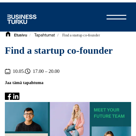
Siirry
sisältöön
/
/
Find a startup co-founder
Etusivu
Tapahtumat
Find a startup co-founder
10.05.
17.00 – 20.00
Jaa tämä tapahtuma