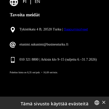
FI
EN
Tavoita meidät
Tykistökatu 4 B, 20520 Turku |
Saapumisohjeet
etunimi.sukunimi@businessturku.fi
010 321 8800 | Arkisin klo 9
–
15 (suljettu 6.–31.7.2026)
Puhelun hinta on 8,35 snt/puh. + 16,69 snt/min.
×
Tämä sivusto käyttää evästeitä
Pysy ajan tasalla