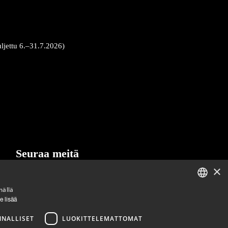
uljettu 6.–31.7.2026)
Seuraa meitä
×
LinkedIn
Facebook
Instagram
mällä
ENGLISH
e lisää
FINNISH
NNALLISET
LUOKITTELEMATTOMAT