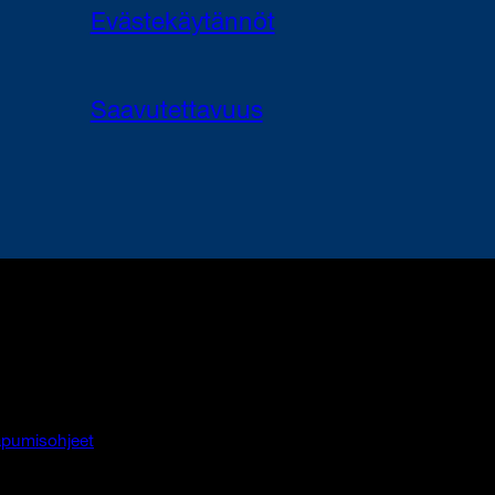
Evästekäytännöt
Saavutettavuus
pumisohjeet