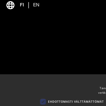
FI
EN
Tämä
verkk
EHDOTTOMASTI VÄLTTÄMÄTTÖMÄT