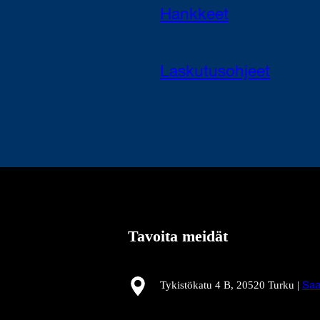
Hankkeet
Laskutusohjeet
Tavoita meidät
Tykistökatu 4 B, 20520 Turku |
Saa