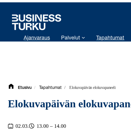
Siirry
sisältöön
Ajanvaraus
Palvelut
Tapahtumat
/
/
Elokuvapäivän elokuvapaneeli
Etusivu
Tapahtumat
Elokuvapäivän elokuvapane
02.03.
13.00 – 14.00