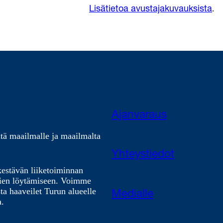
.
Lisätietoa avustajakuvauksista
Ajanvaraus
tä maailmalle ja maailmalta
Yhteystiedot
kestävän liiketoiminnan
nien löytämiseen. Voimme
ta haaveilet Turun alueelle
Medialle
a.