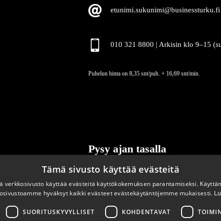
etunimi.sukunimi@businessturku.fi
010 321 8800 | Arkisin klo 9
–
15 (s
Puhelun hinta on 8,35 snt/puh. + 16,69 snt/min.
Pysy ajan tasalla
Tämä sivusto käyttää evästeitä
Tilaa uutiskirjeemme
 verkkosivusto käyttää evästeitä käyttökokemuksen parantamiseksi. Käyttä
osivustoamme hyväksyt kaikki evästeet evästekäytäntöjemme mukaisesti.
Lu
SUORITUSKYVYLLISET
KOHDENTAVAT
TOIMI