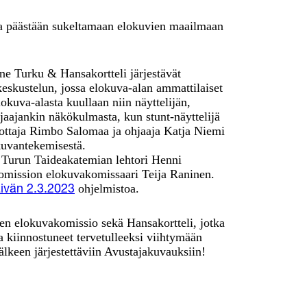
sa päästään sukeltamaan elokuvien maailmaan
e Turku & Hansakortteli järjestävät
eskustelun, jossa elokuva-alan ammattilaiset
lokuva-alasta kuullaan niin näyttelijän,
hjaajankin näkökulmasta, kun stunt-näyttelijä
 tuottaja Rimbo Salomaa ja ohjaaja Katja Niemi
kuvantekemisestä.
 Turun Taideakatemian lehtori Henni
mission elokuvakomissaari Teija Raninen.
ohjelmistoa.
ivän 2.3.2023
n elokuvakomissio sekä Hansakortteli, jotka
a kiinnostuneet tervetulleeksi viihtymään
älkeen järjestettäviin Avustajakuvauksiin!