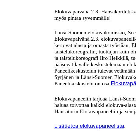
Elokuvapäivänä 2.3. Hansakorttelis
myös pintaa syvemmälle!
Länsi-Suomen elokuvakomissio, Scen
Elokuvapäivänä 2.3. elokuvapaneelik
kertovat alasta ja omasta työstään. E
taistelukoreografin, tuottajan kuin o
ja taistelukoreografi Iiro Heikkilä,
pääsevät lavalle keskustelemaan elo
Paneelikeskustelun tulevat vetämään
Syrjänen ja Länsi-Suomen Elokuvako
Paneelikeskustelu on osa
Elokuvapä
Elokuvapaneelin tarjoaa Länsi-Suome
haluaa toivottaa kaikki elokuva-alast
Hansatorin Elokuvapaneeliin ja sen j
.
Lisätietoa elokuvapaneelista