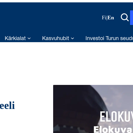
Fi
|
En
Kärkialat
Kasvuhubit
Investoi Turun seud
eli