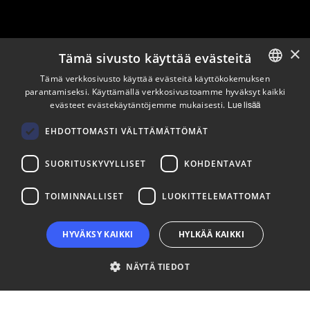
×
Tämä sivusto käyttää evästeitä
Pysy ajan tasalla
Tämä verkkosivusto käyttää evästeitä käyttökokemuksen
parantamiseksi. Käyttämällä verkkosivustoamme hyväksyt kaikki
ENGLISH
evästeet evästekäytäntöjemme mukaisesti.
Tilaa uutiskirjeemme
Lue lisää
FINNISH
Seuraa meitä
EHDOTTOMASTI VÄLTTÄMÄTTÖMÄT
SUORITUSKYVYLLISET
KOHDENTAVAT
LinkedIn
Facebook
Instagram
TOIMINNALLISET
LUOKITTELEMATTOMAT
HYVÄKSY KAIKKI
HYLKÄÄ KAIKKI
NÄYTÄ TIEDOT