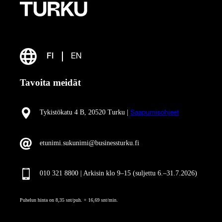
FI
EN
Tavoita meidät
Tykistökatu 4 B, 20520 Turku |
Saapumisohjeet
etunimi.sukunimi@businessturku.fi
010 321 8800 | Arkisin klo 9
–
15 (suljettu 6.–31.7.2026)
Puhelun hinta on 8,35 snt/puh. + 16,69 snt/min.