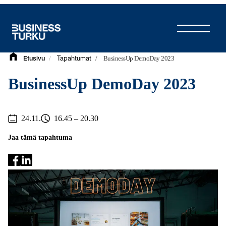
Siirry
sisältöön
/
/
BusinessUp DemoDay 2023
Etusivu
Tapahtumat
BusinessUp DemoDay 2023
24.11.
16.45 – 20.30
Jaa tämä tapahtuma