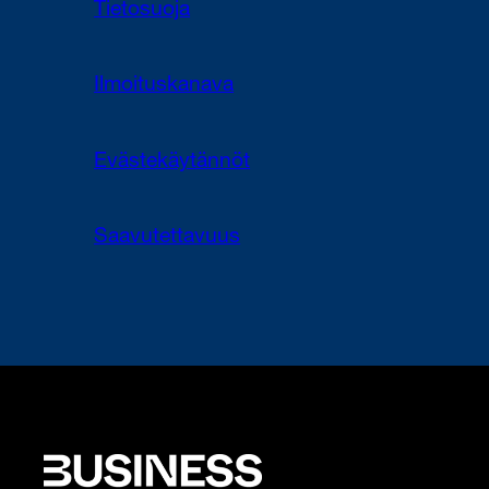
Tietosuoja
Ilmoituskanava
Evästekäytännöt
Saavutettavuus