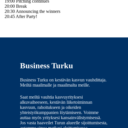
19:00 Pitching continues
20:00 Break
20:30 Announcing the winners
20:45 After Party!
Business Turku
Business Turku on kestävän kasvun vauhdittaja.
Meiltä maailmalle ja maailmalta meille.
Saat meiltä vauhtia kasvuyrityksesi
alkuvaiheeseen, kestävän liiketoiminnan
kasvuun, rahoitukseen ja oikeiden
yhteistyökumppanien löytämiseen. Voimme
auttaa myös yrityksesi kansainvälistymisessä.
Jos vasta haaveilet Turun alueelle sijoittumisesta,
autamme sinua matkasi aloittamisessa.