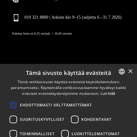
010 321 8800 | Arkisin klo 9
–
15 (suljettu 6.–31.7.2026)
Puhelun hinta on 8,35 snt/puh. + 16,69 snt/min.
×
Tämä sivusto käyttää evästeitä
Pysy ajan tasalla
Tämä verkkosivusto käyttää evästeitä käyttökokemuksen
parantamiseksi. Käyttämällä verkkosivustoamme hyväksyt kaikki
ENGLISH
evästeet evästekäytäntöjemme mukaisesti.
Lue lisää
Tilaa uutiskirjeemme
FINNISH
Seuraa meitä
EHDOTTOMASTI VÄLTTÄMÄTTÖMÄT
SUORITUSKYVYLLISET
KOHDENTAVAT
LinkedIn
Facebook
Instagram
TOIMINNALLISET
LUOKITTELEMATTOMAT