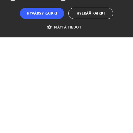
HYVÄKSY KAIKKI
HYLKÄÄ KAIKKI
NÄYTÄ TIEDOT
Ehdottomasti välttämättömät
Suorituskyvylliset
Kohdentavat
Toiminnalliset
Luokittelemattomat
Ehdottomasti välttämättömät evästeet mahdollistavat verkkosivuston
perustoiminnot, kuten käyttäjän kirjautumisen ja tilinhallinnan. Sivustoa ei
voida käyttää oikein ilman ehdottoman välttämättömiä evästeitä.
Palveluntarjoaja
Nimi
Päättymisaika
Kuvaus
/ Verkkotunnus
__cf_bm
29 minuuttia
This coo
Cloudflare Inc.
57 sekuntia
is used t
.niinaratsula.com
distingui
between
humans
and bots
This is
beneficia