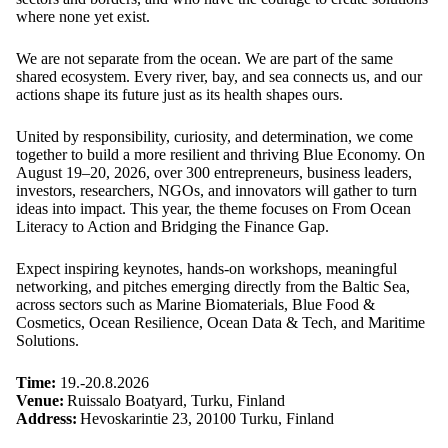
where none yet exist.
We are not separate from the ocean. We are part of the same
shared ecosystem. Every river, bay, and sea connects us, and our
actions shape its future just as its health shapes ours.
United by responsibility, curiosity, and determination, we come
together to build a more resilient and thriving Blue Economy. On
August 19–20, 2026, over 300 entrepreneurs, business leaders,
investors, researchers, NGOs, and innovators will gather to turn
ideas into impact. This year, the theme focuses on From Ocean
Literacy to Action and Bridging the Finance Gap.
Expect inspiring keynotes, hands-on workshops, meaningful
networking, and pitches emerging directly from the Baltic Sea,
across sectors such as Marine Biomaterials, Blue Food &
Cosmetics, Ocean Resilience, Ocean Data & Tech, and Maritime
Solutions.
Time:
19.-20.8.2026
Venue:
Ruissalo Boatyard, Turku, Finland
Address:
Hevoskarintie 23, 20100 Turku, Finland