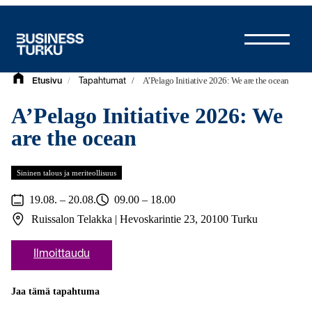
Siirry
sisältöön
/
/
A’Pelago Initiative 2026: We are the ocean
Etusivu
Tapahtumat
A’Pelago Initiative 2026: We
are the ocean
Sininen talous ja meriteollisuus
19.08. – 20.08.
09.00 – 18.00
Ruissalon Telakka | Hevoskarintie 23, 20100 Turku
Ilmoittaudu
Jaa tämä tapahtuma