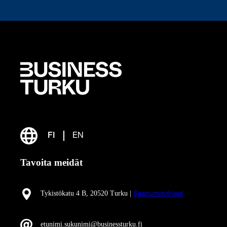
FI
EN
Tavoita meidät
Tykistökatu 4 B, 20520 Turku |
Saapumisohjeet
etunimi.sukunimi@businessturku.fi