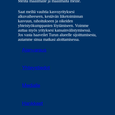
Meiltä maailmalle ja maailmalta meille.
Saat meiltä vauhtia kasvuyrityksesi
alkuvaiheeseen, kestävän liiketoiminnan
kasvuun, rahoitukseen ja oikeiden
yhteistyökumppanien löytämiseen. Voimme
auttaa myös yrityksesi kansainvälistymisessä.
Jos vasta haaveilet Turun alueelle sijoittumisesta,
autamme sinua matkasi aloittamisessa.
Ajanvaraus
Yhteystiedot
Medialle
Hankkeet