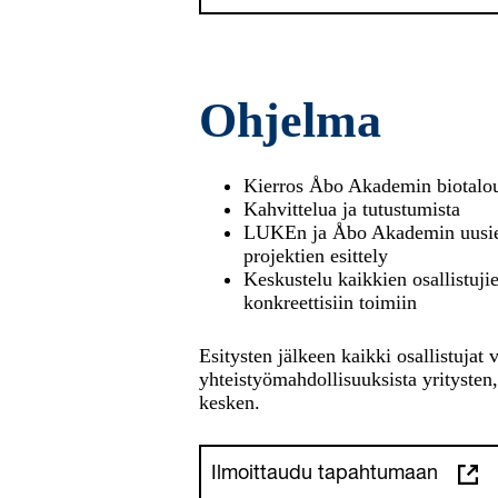
Ohjelma
Kierros Åbo Akademin biotalous
Kahvittelua ja tutustumista
LUKEn ja Åbo Akademin uusien 
projektien esittely
Keskustelu kaikkien osallistuji
konkreettisiin toimiin
Esitysten jälkeen kaikki osallistujat 
yhteistyömahdollisuuksista yritysten
kesken.
Ilmoittaudu tapahtumaan