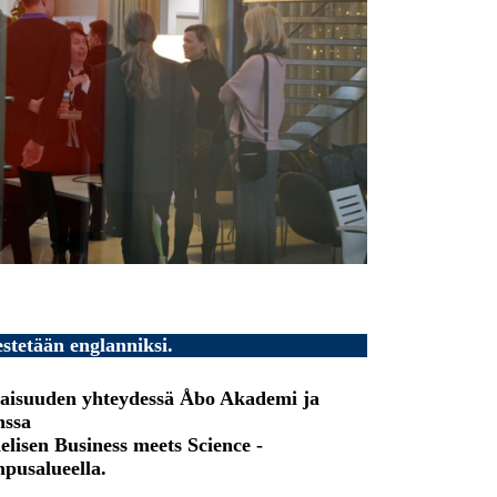
stetään englanniksi.
ilaisuuden yhteydessä Åbo Akademi ja
nssa
ielisen Business meets Science -
pusalueella.