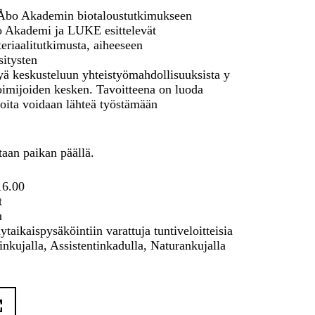
 Åbo Akademin biotaloustutkimukseen
Åbo Akademi ja LUKE esittelevät
eriaalitutkimusta, aiheeseen
sitysten
ittyä keskusteluun yhteistyömahdollisuuksista y
oimijoiden kesken. Tavoitteena on luoda
joita voidaan lähteä työstämään
taan paikan päällä.
–16.00
t
u
ytaikaispysäköintiin varattuja tuntiveloitteisia
kujalla, Assistentinkadulla, Naturankujalla