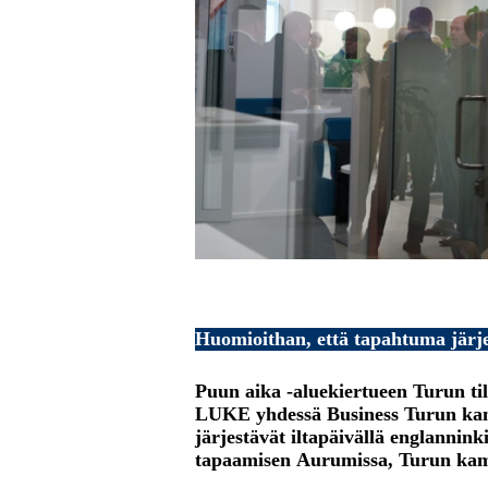
Huomioithan, että tapahtuma järje
Puun aika -aluekiertueen Turun t
LUKE yhdessä Business Turun ka
järjestävät iltapäivällä englannink
tapaamisen Aurumissa, Turun kam