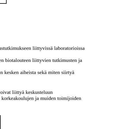
tutkimukseen liittyvissä laboratorioissa
biotalouteen liittyvien tutkimusten ja
en kesken aiheista sekä miten siirtyä
voivat liittyä keskusteluun
, korkeakoulujen ja muiden toimijoiden