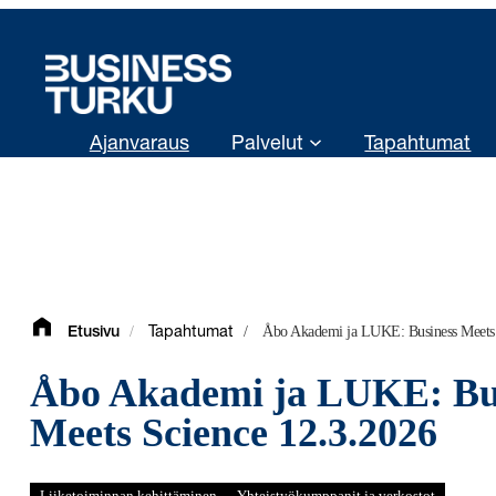
Siirry
sisältöön
Ajanvaraus
Palvelut
Tapahtumat
/
/
Åbo Akademi ja LUKE: Business Meets 
Etusivu
Tapahtumat
Åbo Akademi ja LUKE: Bu
Meets Science 12.3.2026
Liiketoiminnan kehittäminen
Yhteistyökumppanit ja verkostot