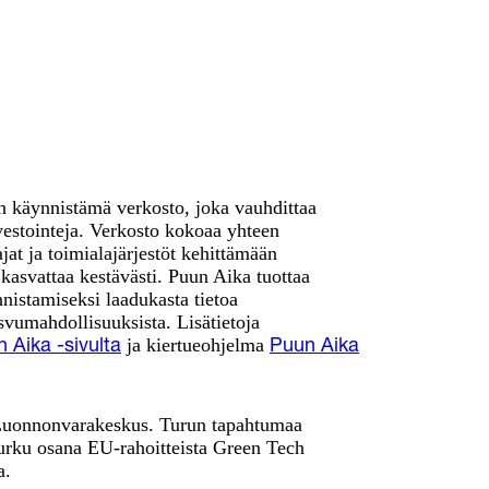
käynnistämä verkosto, joka vauhdittaa
vestointeja. Verkosto kokoaa yhteen
tajat ja toimialajärjestöt kehittämään
 kasvattaa kestävästi. Puun Aika tuottaa
nistamiseksi laadukasta tietoa
vumahdollisuuksista. Lisätietoja
ja kiertueohjelma
 Aika -sivulta
Puun Aika
 Luonnonvarakeskus. Turun tapahtumaa
urku osana EU-rahoitteista Green Tech
a.