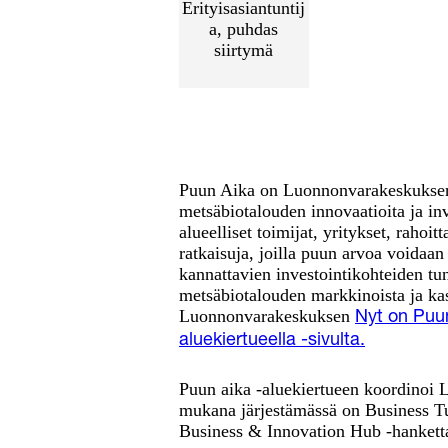
Erityisasiantuntij
a, puhdas
siirtymä
Puun Aika on Luonnonvarakeskuksen 
metsäbiotalouden innovaatioita ja in
alueelliset toimijat, yritykset, rahoit
ratkaisuja, joilla puun arvoa voidaan
kannattavien investointikohteiden tun
metsäbiotalouden markkinoista ja kas
Luonnonvarakeskuksen
Nyt on Puun
aluekiertueella -sivulta.
Puun aika -aluekiertueen koordinoi
mukana järjestämässä on Business T
Business & Innovation Hub -hankett