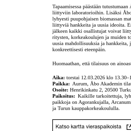
Tapaamisessa päästään tutustumaan
liittyviin laboratorioihin. Lisäksi 
lyhyesti puupohjaisen biomassan mat
liittyviä hankkeita ja uusia ideoita. E
jälkeen kaikki osallistujat voivat li
ritysten, korkeakoulujen ja muiden t
uusia mahdollisuuksia ja hankkeita, 
konkreettisesti eteenpäin.
Huomaathan, että tilaisuus on ainoas
Aika:
torstai 12.03.2026 klo 13.30
Paikka:
Aurum, Åbo Akademin tila
Osoite:
Henrikinkatu 2, 20500 Turk
Paikoitus:
Kaikille tarkoitettuja, lyh
paikkoja on Agorankujalla, Arcanumin
ja Turun kauppakorkeakoululla.
Katso kartta vieraspaikoista