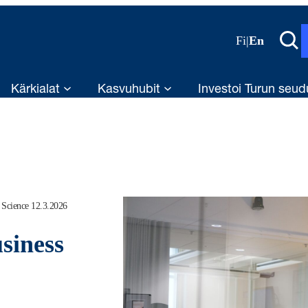
Fi
|
En
Kärkialat
Kasvuhubit
Investoi Turun seud
Science 12.3.2026
siness