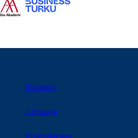
Sivukartta
Tietosuoja
Ilmoituskanava