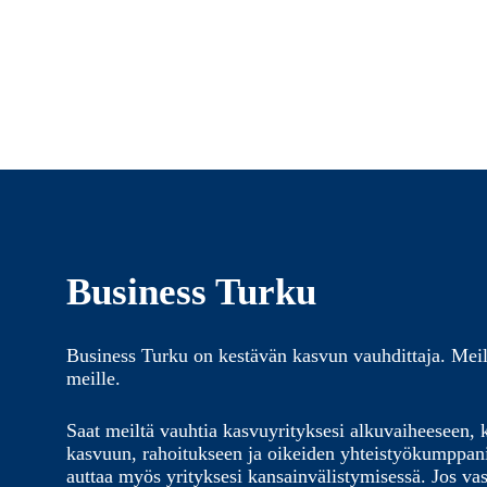
Business Turku
Business Turku on kestävän kasvun vauhdittaja. Meil
meille.
Saat meiltä vauhtia kasvuyrityksesi alkuvaiheeseen, 
kasvuun, rahoitukseen ja oikeiden yhteistyökumppa
auttaa myös yrityksesi kansainvälistymisessä. Jos vas