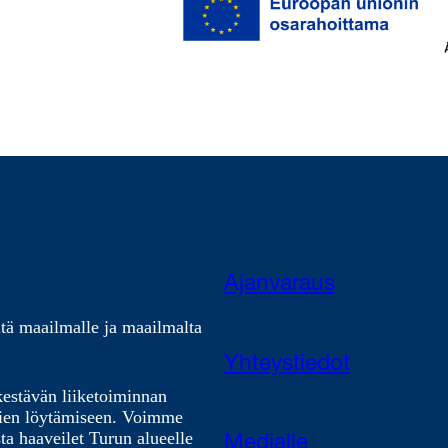
Ajanvaraus
tä maailmalle ja maailmalta
Yhteystiedot
kestävän liiketoiminnan
nien löytämiseen. Voimme
ta haaveilet Turun alueelle
Medialle