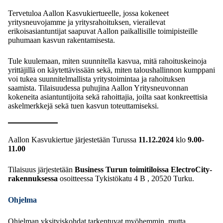
Tervetuloa Aallon Kasvukiertueelle, jossa kokeneet
yritysneuvojamme ja yritysrahoituksen, vierailevat
erikoisasiantuntijat saapuvat Aallon paikallisille toimipisteille
puhumaan kasvun rakentamisesta.
Tule kuulemaan, miten suunnitella kasvua, mitä rahoituskeinoja
yrittäjillä on käytettävissään sekä, miten taloushallinnon kumppani
voi tukea suunnitelmallista yritystoimintaa ja rahoituksen
saamista. Tilaisuudessa puhujina Aallon Yritysneuvonnan
kokeneita asiantuntijoita sekä rahoittajia, joilta saat konkreettisia
askelmerkkejä sekä tuen kasvun toteuttamiseksi.
Aallon Kasvukiertue järjestetään Turussa
11.12.2024
klo
9.00-
11.00
Tilaisuus järjestetään
Business Turun toimitiloissa ElectroCity
-
rakennuksessa
osoitteessa Tykistökatu 4 B , 20520 Turku.
Ohjelma
Ohjelman yksityiskohdat tarkentuvat myöhemmin, mutta