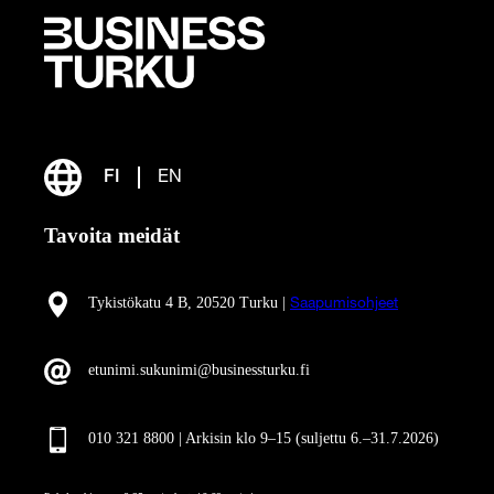
FI
EN
Tavoita meidät
Tykistökatu 4 B, 20520 Turku |
Saapumisohjeet
etunimi.sukunimi@businessturku.fi
010 321 8800 | Arkisin klo 9
–
15 (suljettu 6.–31.7.2026)