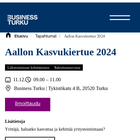
Siirry
sisältöön
/
/
Aallon Kasvukiertue 2024
Etusivu
Tapahtumat
Aallon Kasvukiertue 2024
Liiketoiminnan kehittäminen
Rahoitusneuvonta
11.12.
09.00 – 11.00
Business Turku | Tykistökatu 4 B, 20520 Turku
Ilmoittaudu
Lisätietoja
Yrittäjä, haluatko kasvattaa ja kehittää yritystoimintaasi?