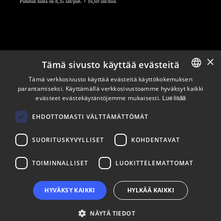
Puhelun hinta on 8,35 snt/puh. + 16,69 snt/min.
×
Tämä sivusto käyttää evästeitä
Pysy ajan tasalla
Tämä verkkosivusto käyttää evästeitä käyttökokemuksen
parantamiseksi. Käyttämällä verkkosivustoamme hyväksyt kaikki
ENGLISH
evästeet evästekäytäntöjemme mukaisesti.
Lue lisää
Tilaa uutiskirjeemme
FINNISH
Seuraa meitä
EHDOTTOMASTI VÄLTTÄMÄTTÖMÄT
SUORITUSKYVYLLISET
KOHDENTAVAT
LinkedIn
Facebook
Instagram
TOIMINNALLISET
LUOKITTELEMATTOMAT
HYVÄKSY KAIKKI
HYLKÄÄ KAIKKI
NÄYTÄ TIEDOT