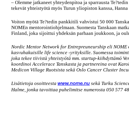
– Olemme jatkaneet yhteydenpitoa ja sparrausta Te?tedin
tekevät yhteistyötä myös Turun yliopiston kanssa, Hanna
Voiton myötä Te?tedin pankkitili vahvistui 50 000 Tanska
NOMEn mentorointiohjelmaan. Suomesta Tanskaan matka
Finland, joka sijoittui yhdeksän parhaan joukkoon, ja ou
Nordic Mentor Network for Entrepreuneurship eli NOME 
kasvuhakuisille life science -yrityksille. Suomessa toimi
joka tekee tiivistä yhteistyötä mm. startup-kiihdyttämö V
koordinoi Accelerace Tanskasta ja partnereina ovat Karol
Medicon Village Ruotsista sekä Oslo Cancer Cluster Incu
Lisätietoja osoitteesta
sekä Turku Science
www.nome.nu
Halme, jonka tavoittaa puhelimitse numerosta 050 577 4