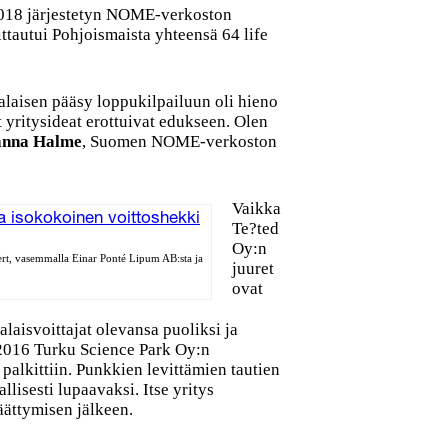
2018 järjestetyn NOME-verkoston
ttautui Pohjoismaista yhteensä 64 life
alaisen pääsy loppukilpailuun oli hieno
t yritysideat erottuivat edukseen. Olen
nna Halme
, Suomen NOME-verkoston
Vaikka
Te?ted
Oy:n
ert, vasemmalla Einar Ponté Lipum AB:sta ja
juuret
ovat
laisvoittajat olevansa puoliksi ja
 2016 Turku Science Park Oy:n
palkittiin. Punkkien levittämien tautien
llisesti lupaavaksi. Itse yritys
ättymisen jälkeen.