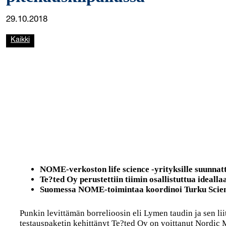
29.10.2018
Kaikki
NOME-verkoston life science -yrityksille suunnatt
Te?ted Oy perustettiin tiimin osallistuttua idea
Suomessa NOME-toimintaa koordinoi Turku Scie
Punkin levittämän borrelioosin eli Lymen taudin ja sen li
testauspaketin kehittänyt Te?ted Oy on voittanut Nordi