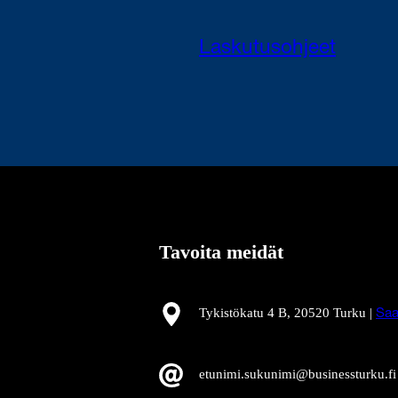
Laskutusohjeet
Tavoita meidät
Tykistökatu 4 B, 20520 Turku |
Saa
etunimi.sukunimi@businessturku.fi