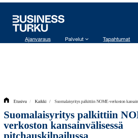
Siirry
sisältöön
Ajanvaraus
Palvelut
Tapahtumat
Etusivu
/
Kaikki
/
Suomalaisyritys palkittiin NOME-verkoston kansainvä
Suomalaisyritys palkittiin N
verkoston kansainvälisessä
pitchauskilpailussa