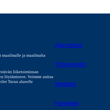
Ajanvaraus
ä maailmalle ja maailmalta
Yhteystiedot
estävän liiketoiminnan
en löytämiseen. Voimme auttaa
ilet Turun alueelle
Medialle
Hankkeet