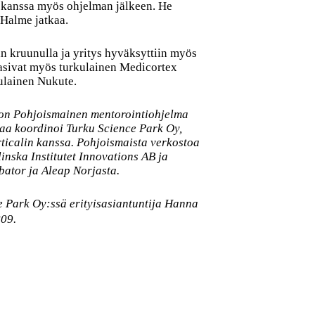
 kanssa myös ohjelman jälkeen. He
 Halme jatkaa.
n kruunulla ja yritys hyväksyttiin myös
sivat myös turkulainen Medicortex
lulainen Nukute.
on Pohjoismainen mentorointiohjelma
ntaa koordinoi Turku Science Park Oy,
erticalin kanssa. Pohjoismaista verkostoa
inska Institutet Innovations AB ja
bator ja Aleap Norjasta.
 Park Oy:ssä erityisasiantuntija Hanna
809.