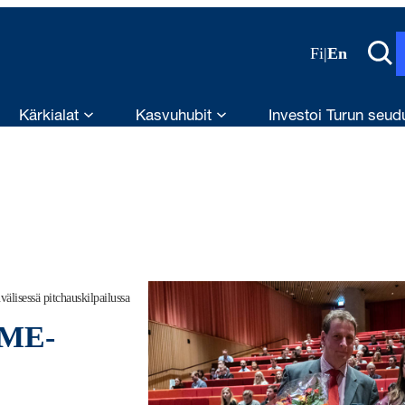
Fi
|
En
Kärkialat
Kasvuhubit
Investoi Turun seud
lisessä pitchauskilpailussa
OME-