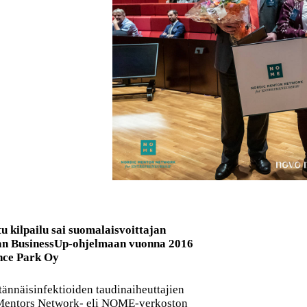
u kilpailu sai suomalaisvoittajan
llaan BusinessUp-ohjelmaan vuonna 2016
nce Park Oy
itännäisinfektioiden taudinaiheuttajien
c Mentors Network- eli NOME-verkoston