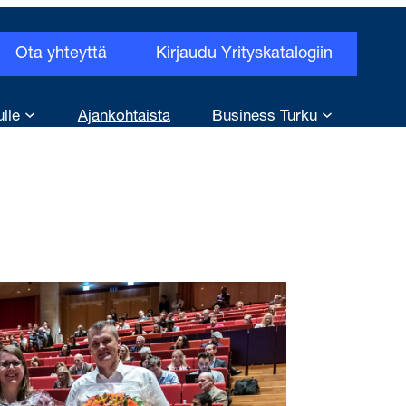
Ota yhteyttä
Kirjaudu Yrityskatalogiin
ulle
Ajankohtaista
Business Turku