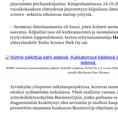
järjestämän pitchauskilpailun. Kööpenhaminassa 24.10.
vuosikokouksen yhteydessä järjestettyyn kilpailuun ilmoi
science -sektoria edustavaa startup-yritystä.
– Suomesta ilmoittautuneita oli kuusi, joten kolmen suom
saavutus. Kilpailun taso oli korkeatasoinen ja suomalaise
tyytyväinen lopputulokseen, kertoo erityisasiantuntija
Ha
yhteyshenkilö Turku Science Park Oy:stä.
NOME-verkoston pitchauskilpailun palkitut: keskellä voittaneen Te?ted Oy:n tj. Leona Gilb
oikealla MecSensen Peter Mossner.
Jyväskylän yliopiston tutkimusprojektissa, kertovat suoma
etenkin sydämeltään turkulaisia. Yhtiö osallistui vuonna
yrityskiihdytysohjelma BusinessUpiin, jonka parhaana se 
diagnosointiin keskittynyt idea arvioitiin jo tuolloin kaupa
perustettiin muutamia kuukausia BusinessUp-ohjelman pä