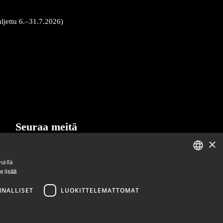
uljettu 6.–31.7.2026)
Seuraa meitä
×
LinkedIn
Facebook
Instagram
mällä
ENGLISH
e lisää
FINNISH
NNALLISET
LUOKITTELEMATTOMAT