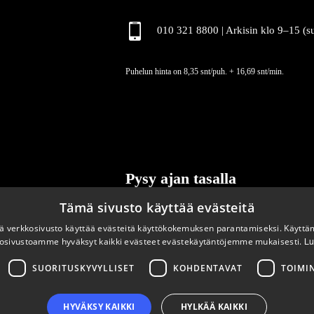
010 321 8800 | Arkisin klo 9
–
15 (s
Puhelun hinta on 8,35 snt/puh. + 16,69 snt/min.
Pysy ajan tasalla
Tämä sivusto käyttää evästeitä
Tilaa uutiskirjeemme
 verkkosivusto käyttää evästeitä käyttökokemuksen parantamiseksi. Käyttä
osivustoamme hyväksyt kaikki evästeet evästekäytäntöjemme mukaisesti.
Lu
SUORITUSKYVYLLISET
KOHDENTAVAT
TOIMI
HYVÄKSY KAIKKI
HYLKÄÄ KAIKKI