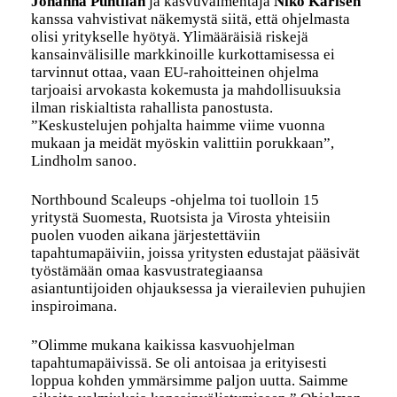
Johanna Puhtilan
ja kasvuvalmentaja
Niko Karisen
kanssa vahvistivat näkemystä siitä, että ohjelmasta
olisi yritykselle hyötyä. Ylimääräisiä riskejä
kansainvälisille markkinoille kurkottamisessa ei
tarvinnut ottaa, vaan EU-rahoitteinen ohjelma
tarjoaisi arvokasta kokemusta ja mahdollisuuksia
ilman riskialtista rahallista panostusta.
”Keskustelujen pohjalta haimme viime vuonna
mukaan ja meidät myöskin valittiin porukkaan”,
Lindholm sanoo.
Northbound Scaleups -ohjelma toi tuolloin 15
yritystä Suomesta, Ruotsista ja Virosta yhteisiin
puolen vuoden aikana järjestettäviin
tapahtumapäiviin, joissa yritysten edustajat pääsivät
työstämään omaa kasvustrategiaansa
asiantuntijoiden ohjauksessa ja vierailevien puhujien
inspiroimana.
”Olimme mukana kaikissa kasvuohjelman
tapahtumapäivissä. Se oli antoisaa ja erityisesti
loppua kohden ymmärsimme paljon uutta. Saimme