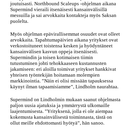
joutuisasti. Northbound Scaleups -ohjelman aikana
Supermind vieraili itsenäisesti kansainvälisillä
messuilla ja sai arvokkaita kontakteja myös Saksan
puolelta.
Myös ohjelman epävirallisemmat osuudet ovat olleet
arvokkaita. Tapahtumapäivien aikana yritykset ovat
verkostoituneet toistensa kesken ja hyödyntäneet
kansainvälisen kasvun oppeja itsenäisesti.
Supermindin ja toisen kotimaisen tiimin
tutustuminen johti tehokkaaseen kustannusten
jakamiseen: eri aloilla toimivat yritykset hankkivat
yhteisen työntekijän hoitamaan molempien
markkinointia. ”Näin ei olisi missään tapauksessa
käynyt ilman tapaamisiamme”, Lindholm naurahtaa.
Supermind on Lindholmin mukaan saanut ohjelmasta
paljon uusia ajatuksia ja ymmärrystä ulkomaille
laajentumisesta. ”Yrityksenä, jolla ei ole aiempaa
kokemusta kansainvälisestä toiminnasta, tästä on
ollut meille ehdottomasti hyötyä”, hän sanoo.