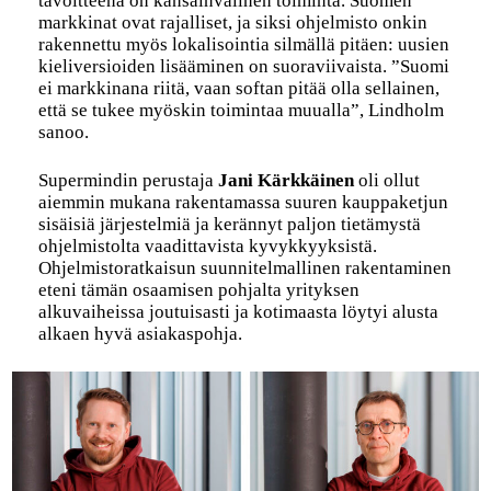
tavoitteena on kansainvälinen toiminta. Suomen
markkinat ovat rajalliset, ja siksi ohjelmisto onkin
rakennettu myös lokalisointia silmällä pitäen: uusien
kieliversioiden lisääminen on suoraviivaista. ”Suomi
ei markkinana riitä, vaan softan pitää olla sellainen,
että se tukee myöskin toimintaa muualla”, Lindholm
sanoo.
Supermindin perustaja
Jani Kärkkäinen
oli ollut
aiemmin mukana rakentamassa suuren kauppaketjun
sisäisiä järjestelmiä ja kerännyt paljon tietämystä
ohjelmistolta vaadittavista kyvykkyyksistä.
Ohjelmistoratkaisun suunnitelmallinen rakentaminen
eteni tämän osaamisen pohjalta yrityksen
alkuvaiheissa joutuisasti ja kotimaasta löytyi alusta
alkaen hyvä asiakaspohja.