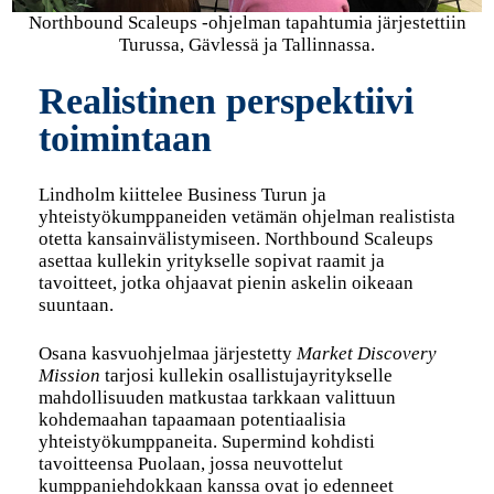
Northbound Scaleups -ohjelman tapahtumia järjestettiin
Turussa, Gävlessä ja Tallinnassa.
Realistinen perspektiivi
toimintaan
Lindholm kiittelee Business Turun ja
yhteistyökumppaneiden vetämän ohjelman realistista
otetta kansainvälistymiseen. Northbound Scaleups
asettaa kullekin yritykselle sopivat raamit ja
tavoitteet, jotka ohjaavat pienin askelin oikeaan
suuntaan.
Osana kasvuohjelmaa järjestetty
Market Discovery
Mission
tarjosi kullekin osallistujayritykselle
mahdollisuuden matkustaa tarkkaan valittuun
kohdemaahan tapaamaan potentiaalisia
yhteistyökumppaneita. Supermind kohdisti
tavoitteensa Puolaan, jossa neuvottelut
kumppaniehdokkaan kanssa ovat jo edenneet