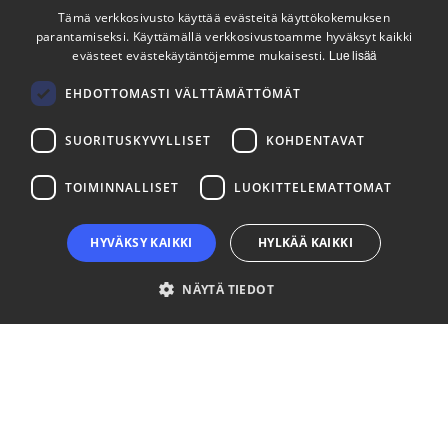
Tämä verkkosivusto käyttää evästeitä käyttökokemuksen
parantamiseksi. Käyttämällä verkkosivustoamme hyväksyt kaikki
ENGLISH
evästeet evästekäytäntöjemme mukaisesti.
Lue lisää
Tilaa uutiskirjeemme
FINNISH
Seuraa meitä
EHDOTTOMASTI VÄLTTÄMÄTTÖMÄT
SUORITUSKYVYLLISET
KOHDENTAVAT
LinkedIn
Facebook
Instagram
TOIMINNALLISET
LUOKITTELEMATTOMAT
HYVÄKSY KAIKKI
HYLKÄÄ KAIKKI
NÄYTÄ TIEDOT
Ehdottomasti välttämättömät
Suorituskyvylliset
Kohdentavat
Toiminnalliset
Luokittelemattomat
Ehdottomasti välttämättömät evästeet mahdollistavat verkkosivuston