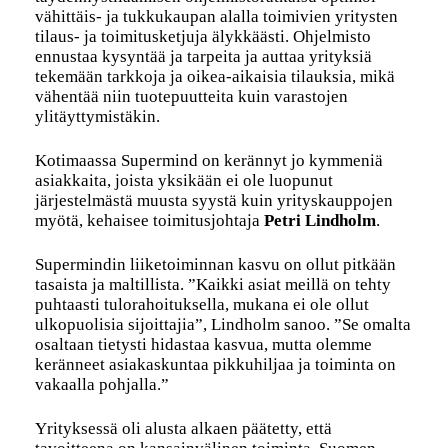
vähittäis- ja tukkukaupan alalla toimivien yritysten
tilaus- ja toimitusketjuja älykkäästi. Ohjelmisto
ennustaa kysyntää ja tarpeita ja auttaa yrityksiä
tekemään tarkkoja ja oikea-aikaisia tilauksia, mikä
vähentää niin tuotepuutteita kuin varastojen
ylitäyttymistäkin.
Kotimaassa Supermind on kerännyt jo kymmeniä
asiakkaita, joista yksikään ei ole luopunut
järjestelmästä muusta syystä kuin yrityskauppojen
myötä, kehaisee toimitusjohtaja
Petri Lindholm
.
Supermindin liiketoiminnan kasvu on ollut pitkään
tasaista ja maltillista. ”Kaikki asiat meillä on tehty
puhtaasti tulorahoituksella, mukana ei ole ollut
ulkopuolisia sijoittajia”, Lindholm sanoo. ”Se omalta
osaltaan tietysti hidastaa kasvua, mutta olemme
keränneet asiakaskuntaa pikkuhiljaa ja toiminta on
vakaalla pohjalla.”
Yrityksessä oli alusta alkaen päätetty, että