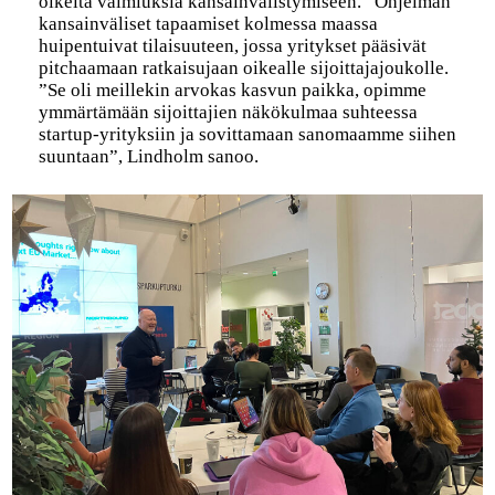
oikeita valmiuksia kansainvälistymiseen.” Ohjelman
kansainväliset tapaamiset kolmessa maassa
huipentuivat tilaisuuteen, jossa yritykset pääsivät
pitchaamaan ratkaisujaan oikealle sijoittajajoukolle.
”Se oli meillekin arvokas kasvun paikka, opimme
ymmärtämään sijoittajien näkökulmaa suhteessa
startup-yrityksiin ja sovittamaan sanomaamme siihen
suuntaan”, Lindholm sanoo.