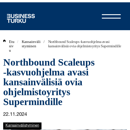
Siirry
sisältöön
Etu
/
Kansainväli
/
Northbound Scaleups ‑kasvuohjelma avasi
siv
styminen
kansainvälisiä ovia ohjelmistoyritys Supermindille
u
Northbound Scaleups
‑kasvuohjelma avasi
kansainvälisiä ovia
ohjelmistoyritys
Supermindille
22.11.2024
Kansainvälistyminen