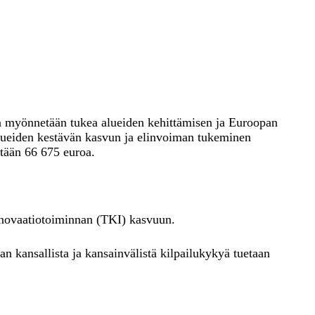
n myönnetään tukea alueiden kehittämisen ja Euroopan
Alueiden kestävän kasvun ja elinvoiman tukeminen
tään 66 675 euroa.
nnovaatiotoiminnan (TKI) kasvuun.
n kansallista ja kansainvälistä kilpailukykyä tuetaan