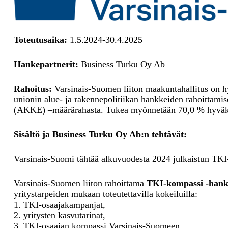
Toteutusaika:
1.5.2024-30.4.2025
Hankepartnerit:
Business Turku Oy Ab
Rahoitus:
Varsinais-Suomen liiton maakuntahallitus on h
unionin alue- ja rakennepolitiikan hankkeiden rahoittam
(AKKE) –määrärahasta. Tukea myönnetään 70,0 % hyväksyt
Sisältö ja Business Turku Oy Ab:n tehtävät:
Varsinais-Suomi tähtää alkuvuodesta 2024 julkaistun TKI
Varsinais-Suomen liiton rahoittama
TKI-kompassi -han
yritystarpeiden mukaan toteutettavilla kokeiluilla:
1. TKI-osaajakampanjat,
2. yritysten kasvutarinat,
3. TKI-osaajan kompassi Varsinais-Suomeen.