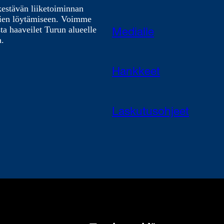
kestävän liiketoiminnan
nien löytämiseen. Voimme
ta haaveilet Turun alueelle
Medialle
a.
Hankkeet
Laskutusohjeet