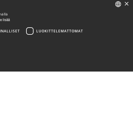
×
LinkedIn
Facebook
Instagram
mällä
ENGLISH
e lisää
FINNISH
NNALLISET
LUOKITTELEMATTOMAT
ittelemattomat
a käyttää oikein ilman ehdottoman välttämättömiä evästeitä.
or the website, in order to make valid reports on the use of
action with the site. It records data on the visitor's consent