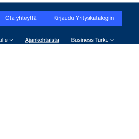
Ota yhteyttä
Kirjaudu Yrityskatalogiin
ulle
Ajankohtaista
Business Turku