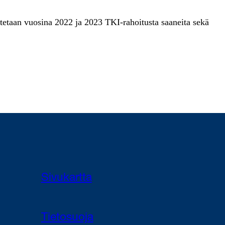
etaan vuosina 2022 ja 2023 TKI-rahoitusta saaneita sekä
Sivukartta
Tietosuoja