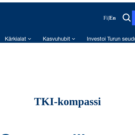
Fi
|
En
Kärkialat
Kasvuhubit
Investoi Turun seud
TKI-kompassi