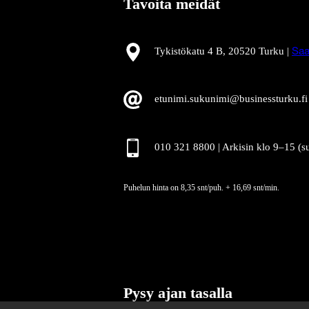
Tavoita meidät
Tykistökatu 4 B, 20520 Turku |
Saa
etunimi.sukunimi@businessturku.fi
010 321 8800 | Arkisin klo 9
–
15 (s
Puhelun hinta on 8,35 snt/puh. + 16,69 snt/min.
Pysy ajan tasalla