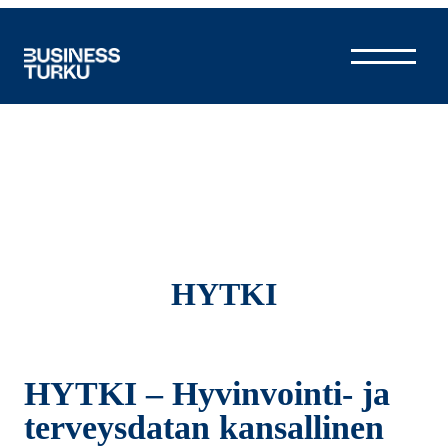
Siirry
sisältöön
HYTKI
HYTKI – Hyvinvointi- ja
terveysdatan kansallinen