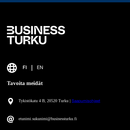
FI
EN
Tavoita meidät
Tykistökatu 4 B, 20520 Turku |
Saapumisohjeet
etunimi.sukunimi@businessturku.fi