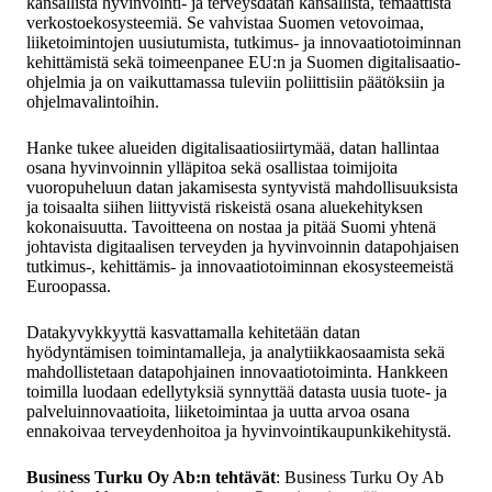
kansallista hyvinvointi- ja terveysdatan kansallista, temaattista
verkostoekosysteemiä. Se vahvistaa Suomen vetovoimaa,
liiketoimintojen uusiutumista, tutkimus- ja innovaatiotoiminnan
kehittämistä sekä toimeenpanee EU:n ja Suomen digitalisaatio-
ohjelmia ja on vaikuttamassa tuleviin poliittisiin päätöksiin ja
ohjelmavalintoihin.
Hanke tukee alueiden digitalisaatiosiirtymää, datan hallintaa
osana hyvinvoinnin ylläpitoa sekä osallistaa toimijoita
vuoropuheluun datan jakamisesta syntyvistä mahdollisuuksista
ja toisaalta siihen liittyvistä riskeistä osana aluekehityksen
kokonaisuutta. Tavoitteena on nostaa ja pitää Suomi yhtenä
johtavista digitaalisen terveyden ja hyvinvoinnin datapohjaisen
tutkimus-, kehittämis- ja innovaatiotoiminnan ekosysteemeistä
Euroopassa.
Datakyvykkyyttä kasvattamalla kehitetään datan
hyödyntämisen toimintamalleja, ja analytiikkaosaamista sekä
mahdollistetaan datapohjainen innovaatiotoiminta. Hankkeen
toimilla luodaan edellytyksiä synnyttää datasta uusia tuote- ja
palveluinnovaatioita, liiketoimintaa ja uutta arvoa osana
ennakoivaa terveydenhoitoa ja hyvinvointikaupunkikehitystä.
Business Turku Oy Ab:n tehtävät
: Business Turku Oy Ab