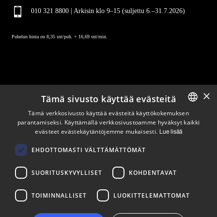
010 321 8800 | Arkisin klo 9
–
15 (suljettu 6.–31.7.2026)
Puhelun hinta on 8,35 snt/puh. + 16,69 snt/min.
×
Tämä sivusto käyttää evästeitä
Pysy ajan tasalla
Tämä verkkosivusto käyttää evästeitä käyttökokemuksen
parantamiseksi. Käyttämällä verkkosivustoamme hyväksyt kaikki
ENGLISH
evästeet evästekäytäntöjemme mukaisesti.
Lue lisää
Tilaa uutiskirjeemme
FINNISH
Seuraa meitä
EHDOTTOMASTI VÄLTTÄMÄTTÖMÄT
SUORITUSKYVYLLISET
KOHDENTAVAT
LinkedIn
Facebook
Instagram
TOIMINNALLISET
LUOKITTELEMATTOMAT