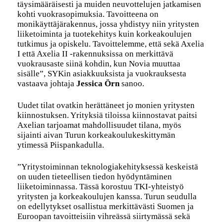
täysimääräisesti ja muiden neuvottelujen jatkamisen
kohti vuokrasopimuksia. Tavoitteena on
monikäyttäjärakennus, jossa yhdistyy niin yritysten
liiketoiminta ja tuotekehitys kuin korkeakoulujen
tutkimus ja opiskelu. Tavoittelemme, että sekä Axelia
I että Axelia II -rakennuksissa on merkittävä
vuokrausaste siinä kohdin, kun Novia muuttaa
sisälle”, SYKin asiakkuuksista ja vuokrauksesta
vastaava johtaja
Jessica Örn
sanoo.
Uudet tilat ovatkin herättäneet jo monien yritysten
kiinnostuksen. Yrityksiä tiloissa kiinnostavat paitsi
Axelian tarjoamat mahdollisuudet tilana, myös
sijainti aivan Turun korkeakoulukeskittymän
ytimessä Piispankadulla.
”Yritystoiminnan teknologiakehityksessä keskeistä
on uuden tieteellisen tiedon hyödyntäminen
liiketoiminnassa. Tässä korostuu TKI-yhteistyö
yritysten ja korkeakoulujen kanssa. Turun seudulla
on edellytykset osallistua merkittävästi Suomen ja
Euroopan tavoitteisiin vihreässä siirtymässä sekä