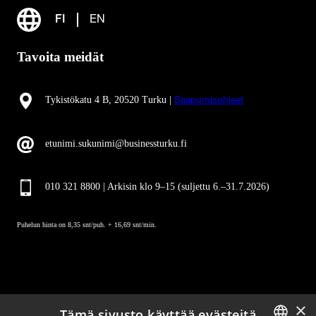
FI
EN
Tavoita meidät
Tykistökatu 4 B, 20520 Turku |
Saapumisohjeet
etunimi.sukunimi@businessturku.fi
010 321 8800 | Arkisin klo 9
–
15 (suljettu 6.–31.7.2026)
Puhelun hinta on 8,35 snt/puh. + 16,69 snt/min.
×
Tämä sivusto käyttää evästeitä