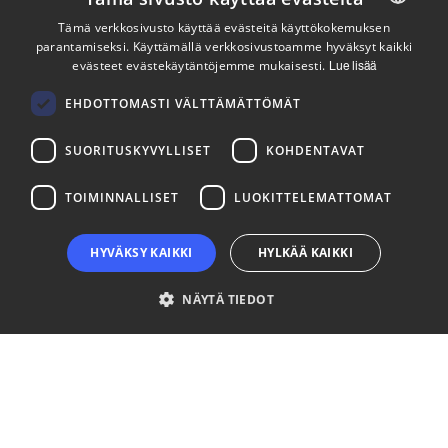
Pysy ajan tasalla
Tämä verkkosivusto käyttää evästeitä käyttökokemuksen
parantamiseksi. Käyttämällä verkkosivustoamme hyväksyt kaikki
ENGLISH
evästeet evästekäytäntöjemme mukaisesti.
Lue lisää
Tilaa uutiskirjeemme
FINNISH
EHDOTTOMASTI VÄLTTÄMÄTTÖMÄT
Seuraa meitä
SUORITUSKYVYLLISET
KOHDENTAVAT
LinkedIn
Facebook
Instagram
TOIMINNALLISET
LUOKITTELEMATTOMAT
HYVÄKSY KAIKKI
HYLKÄÄ KAIKKI
NÄYTÄ TIEDOT
Ehdottomasti välttämättömät
Suorituskyvylliset
Kohdentavat
Toiminnalliset
Luokittelemattomat
Ehdottomasti välttämättömät evästeet mahdollistavat verkkosivuston