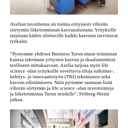
Axelian tavoitteena on toimia erityisesti vihreän
siirtymän liiketoiminnan kasvunalustana. Yrityksille
tarjotaan käden ulottuville kaikki kasvuun tarvittavat
työkalut.
”Pystymme yhdessä Business Turun muun toiminnan
kanssa tukemaan yritysten kasvua ja skaalautumista
teolliseen mittakaavaan. Axelia tarjoaa myös life
science -alan yrityksille soveltuvia tiloja tutkimus-,
kehitys- ja innovaatiotyön (TKI) tekemiseen sekä
kasvun edistämiseen. Näin pyrimme saamaan lisää
vihreän siirtymän ja life science -alan investointeja
ja liiketoimintaa Turun seudulle”, Fröberg-Niemi
jatkaa.