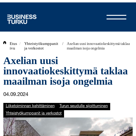
Siirry
sisältöön
Etus
/
Yhteistyökumppanit
/
Axelian uusi innovaatiokeskittymä taklaa
ivu
ja verkostot
maailman isoja ongelmia
Axelian uusi
innovaatiokeskittymä taklaa
maailman isoja ongelmia
04.09.2024
Liiketoiminnan kehittäminen
Turun seudulle sijoittuminen
Yhteistyökumppanit ja verkostot