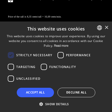
Price of the call is 8,35 cents/call + 16,69 cents/min.
×
This website uses cookies
This website uses cookies to improve user experience. By using our
website you consent to all cookies in accordance with our Cookie
ENGLISH
Policy.
Read more
FINNISH
Follow us
STRICTLY NECESSARY
PERFORMANCE
LinkedIn
Facebook
Instagram
TARGETING
FUNCTIONALITY
UNCLASSIFIED
Copyright © 2024 Business Turku | Y-tunnus: 2322323-1
ACCEPT ALL
DECLINE ALL
SHOW DETAILS