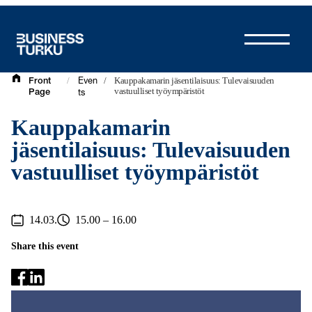
Skip
to
content
/
/
Kauppakamarin jäsentilaisuus: Tulevaisuuden
Front
Even
vastuulliset työympäristöt
Page
ts
Kauppakamarin
jäsentilaisuus: Tulevaisuuden
vastuulliset työympäristöt
14.03.
15.00 – 16.00
Share this event