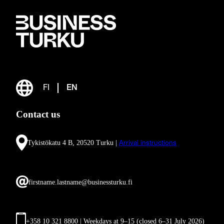
FI
EN
Contact us
Tykistökatu 4 B, 20520 Turku |
Arrival instructions
firstname.lastname@businessturku.fi
+358 10 321 8800 | Weekdays at 9
–
15 (closed 6–31 July 2026)