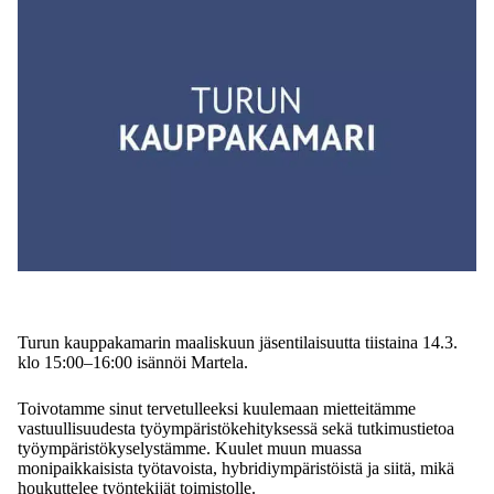
Turun kauppakamarin maaliskuun jäsentilaisuutta tiistaina 14.3.
klo 15:00–16:00 isännöi Martela.
Toivotamme sinut tervetulleeksi kuulemaan mietteitämme
vastuullisuudesta työympäristökehityksessä sekä tutkimustietoa
työympäristökyselystämme. Kuulet muun muassa
monipaikkaisista työtavoista, hybridiympäristöistä ja siitä, mikä
houkuttelee työntekijät toimistolle.